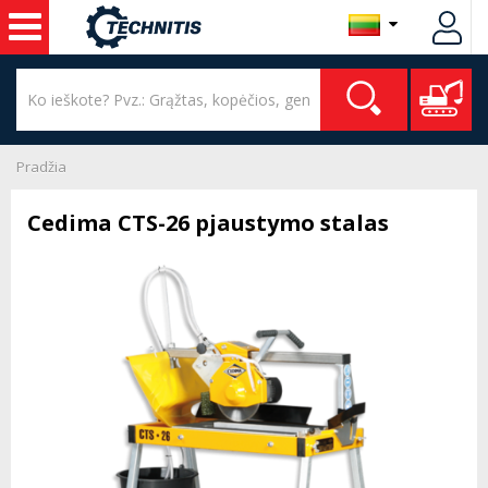
Pradžia
Cedima CTS-26 pjaustymo stalas