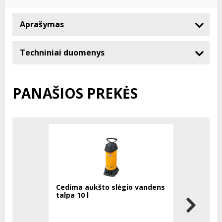
Aprašymas
Techniniai duomenys
PANAŠIOS PREKĖS
Cedima aukšto slėgio vandens
NivComp 
talpa 10 l
elektronin
disku ir s