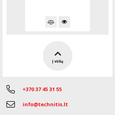
Į viršų
+370 37 45 31 55
info@technitis.lt