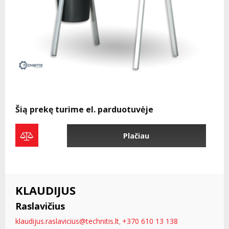
Šią prekę turime el. parduotuvėje
Plačiau
KLAUDIJUS
Raslavičius
klaudijus.raslavicius@technitis.lt
+370 610 13 138
,