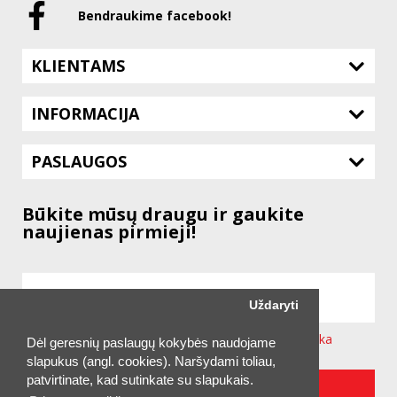
Bendraukime facebook!
KLIENTAMS
INFORMACIJA
PASLAUGOS
Būkite mūsų draugu ir gaukite
naujienas pirmieji!
Uždaryti
Sutinku su svetainėje taikoma
Privatumo Politika
Dėl geresnių paslaugų kokybės naudojame
slapukus (angl. cookies). Naršydami toliau,
patvirtinate, kad sutinkate su slapukais.
UŽSAKYTI NAUJIENLAIŠKĮ