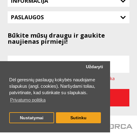
INFORMACIJA
PASLAUGOS
Būkite mūsų draugu ir gaukite
naujienas pirmieji!
Uždaryti
Sutinku su svetainėje taikoma
Privatumo Politika
Dėl geresnių paslaugų kokybės naudojame
slapukus (angl. cookies). Naršydami toliau,
patvirtinate, kad sutinkate su slapukais.
UŽSAKYTI NAUJIENLAIŠKĮ
Privatumo politika
Nustatymai
Sutinku
2026 © UAB "TECHNITIS LT"