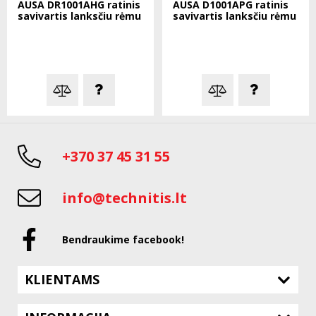
AUSA DR1001AHG ratinis
AUSA D1001APG ratinis
savivartis lanksčiu rėmu
savivartis lanksčiu rėmu
+370 37 45 31 55
info@technitis.lt
Bendraukime facebook!
KLIENTAMS