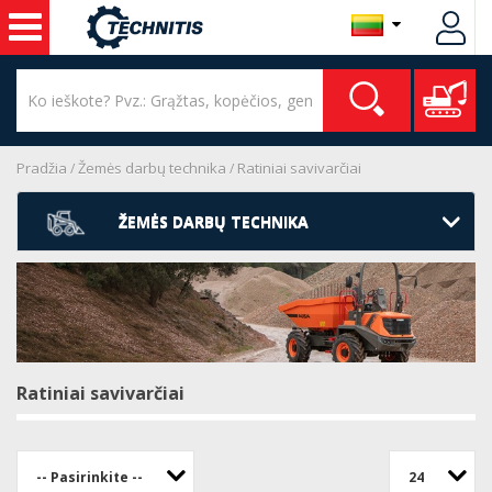
Pradžia
Žemės darbų technika
Ratiniai savivarčiai
ŽEMĖS DARBŲ TECHNIKA
Ratiniai savivarčiai
-- Pasirinkite --
24