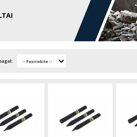
LTAI
pagal:
-- Pasirinkite --