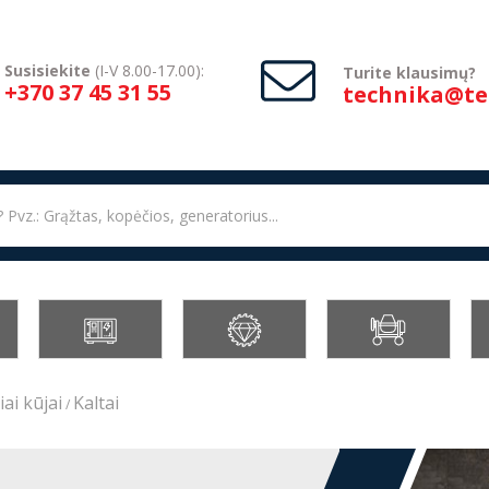
Susisiekite
(I-V 8.00-17.00):
Turite klausimų?
+370 37 45 31 55
technika@tec
iai kūjai
Kaltai