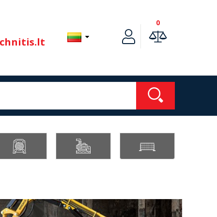
0
hnitis.lt