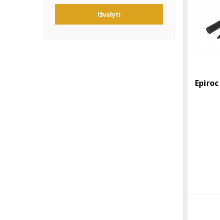
Išvalyti
Epiroc