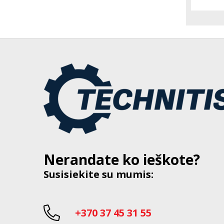
Nerandate ko ieškote?
Susisiekite su mumis:
+370 37 45 31 55