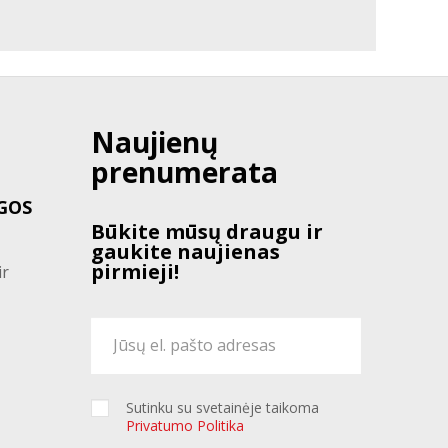
Naujienų
prenumerata
GOS
Būkite mūsų draugu ir
gaukite naujienas
pirmieji!
ir
Sutinku su svetainėje taikoma
Privatumo Politika