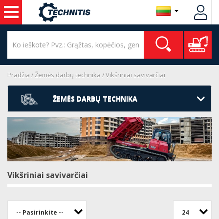
Pradžia
Žemės darbų technika
Vikšriniai savivarčiai
ŽEMĖS DARBŲ TECHNIKA
Vikšriniai savivarčiai
-- Pasirinkite --
24