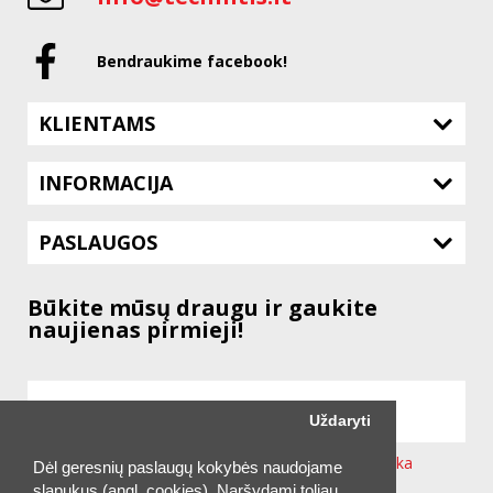
Bendraukime facebook!
KLIENTAMS
INFORMACIJA
PASLAUGOS
Būkite mūsų draugu ir gaukite
naujienas pirmieji!
Uždaryti
Sutinku su svetainėje taikoma
Privatumo Politika
Dėl geresnių paslaugų kokybės naudojame
slapukus (angl. cookies). Naršydami toliau,