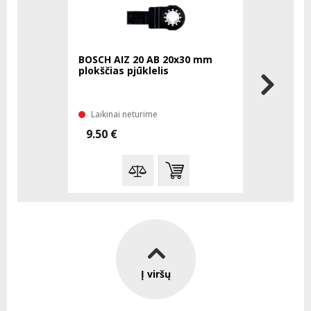
BOSCH AIZ 20 AB 20x30 mm
BOSCH Ea
plokščias pjūklelis
akumuliat
Ah + trim
18V-26
Laikinai neturime
Laikinai 
9.50 €
349.75 
Į viršų