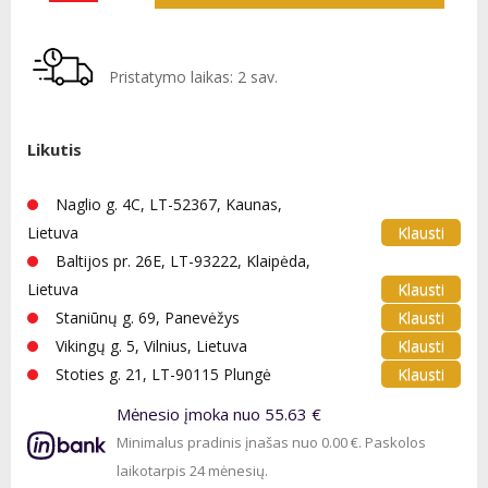
Pristatymo laikas: 2 sav.
Likutis
Naglio g. 4C, LT-52367, Kaunas,
Klausti
Lietuva
Baltijos pr. 26E, LT-93222, Klaipėda,
Klausti
Lietuva
Klausti
Staniūnų g. 69, Panevėžys
Klausti
Vikingų g. 5, Vilnius, Lietuva
Klausti
Stoties g. 21, LT-90115 Plungė
Mėnesio įmoka nuo 55.63 €
Minimalus pradinis įnašas nuo 0.00 €. Paskolos
laikotarpis 24 mėnesių.