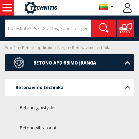
Pradžia
Betono apdirbimo įranga
Betonavimo technika
BETONO APDIRBIMO ĮRANGA
Betonavimo technika
Betono glaistyklės
Betono vibratoriai