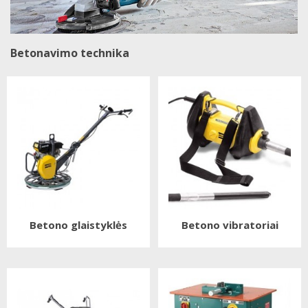
Betonavimo technika
Betono glaistyklės
Betono vibratoriai