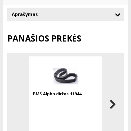
Aprašymas
PANAŠIOS PREKĖS
BMS Alpha diržas 11944
BMS beton