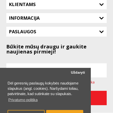
KLIENTAMS
INFORMACIJA
PASLAUGOS
Būkite mūsų draugu ir gaukite
naujienas pirmieji!
Uždaryti
Sutinku su svetainėje taikoma
Privatumo Politika
Dėl geresnių paslaugų kokybės naudojame
slapukus (angl. cookies). Naršydami toliau,
patvirtinate, kad sutinkate su slapukais.
UŽSAKYTI NAUJIENLAIŠKĮ
Privatumo politika