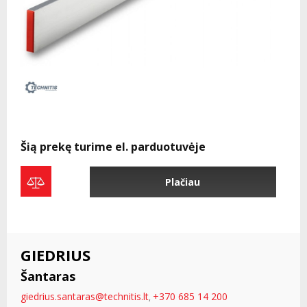
Šią prekę turime el. parduotuvėje
Plačiau
GIEDRIUS
Šantaras
giedrius.santaras@technitis.lt
+370 685 14 200
,