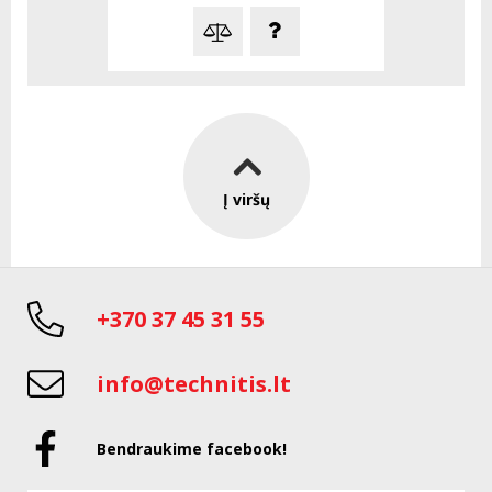
Į viršų
+370 37 45 31 55
info@technitis.lt
Bendraukime facebook!