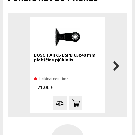
BOSCH AII 65 BSPB 65x40 mm
BOSCH ACZ
plokščias pjūklelis
pjūklelis
Laikinai neturime
Laikinai 
21.00 €
25.89 €