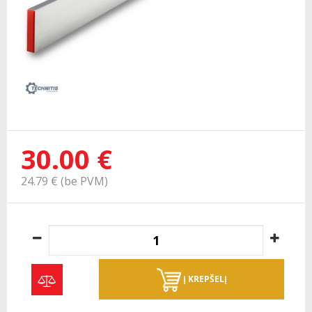
30.00 €
24.79 € (be PVM)
Į KREPŠELĮ