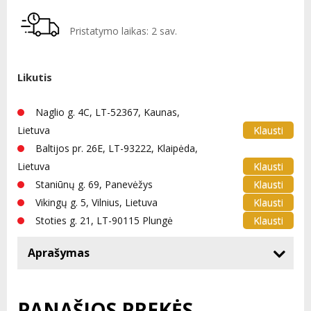
Pristatymo laikas: 2 sav.
Likutis
Naglio g. 4C, LT-52367, Kaunas,
Klausti
Lietuva
Baltijos pr. 26E, LT-93222, Klaipėda,
Klausti
Lietuva
Klausti
Staniūnų g. 69, Panevėžys
Klausti
Vikingų g. 5, Vilnius, Lietuva
Klausti
Stoties g. 21, LT-90115 Plungė
Aprašymas
PANAŠIOS PREKĖS