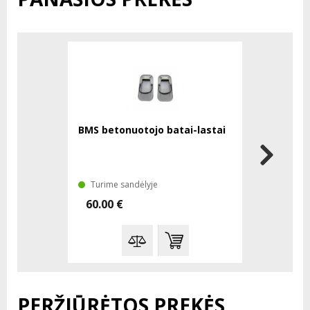
BMS betonuotojo batai-lastai
BMS guls
Turime sandėlyje
Laikinai 
60.00 €
54.45 €
PERŽIŪRĖTOS PREKĖS