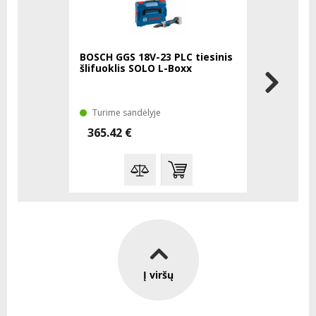
BOSCH GGS 18V-23 PLC tiesinis
FESTOOL a
šlifuoklis SOLO L-Boxx
DWC ir DW
Turime sandėlyje
Laikinai 
365.42 €
29.00 €
Į viršų