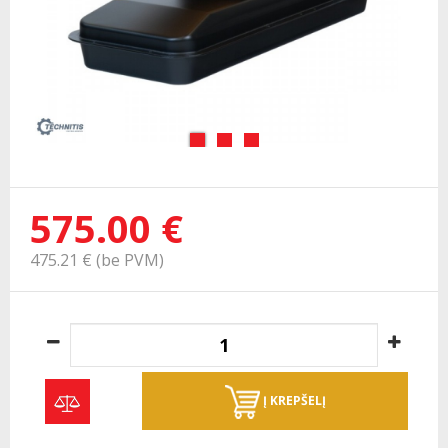
575.00 €
475.21 € (be PVM)
Į KREPŠELĮ