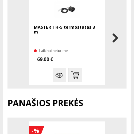
MASTER TH-5 termostatas 3
MASTER T
m
m
Laikinai neturime
Turime sa
69.00 €
106.00 
PANAŠIOS PREKĖS
-%