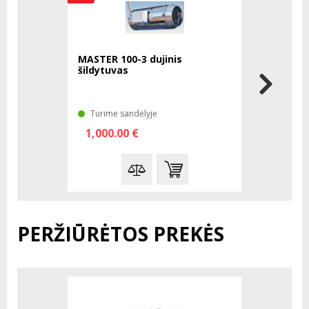
MASTER 100-3 dujinis
MASTER 34
šildytuvas
dujinis ši
Turime sandėlyje
Laikinai 
1,000.00 €
50.82 €
PERŽIŪRĖTOS PREKĖS