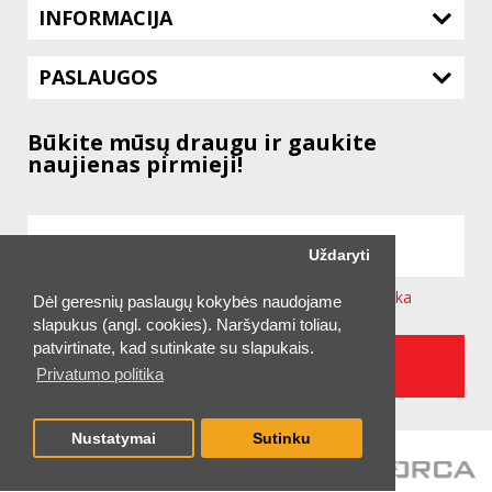
INFORMACIJA
PASLAUGOS
Būkite mūsų draugu ir gaukite
naujienas pirmieji!
Uždaryti
Sutinku su svetainėje taikoma
Privatumo Politika
Dėl geresnių paslaugų kokybės naudojame
slapukus (angl. cookies). Naršydami toliau,
patvirtinate, kad sutinkate su slapukais.
UŽSAKYTI NAUJIENLAIŠKĮ
Privatumo politika
Nustatymai
Sutinku
2026 © UAB "TECHNITIS LT"