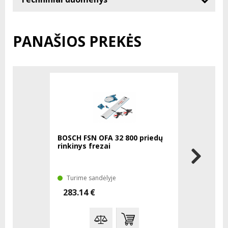
PANAŠIOS PREKĖS
BOSCH FSN OFA 32 800 priedų
BOSCH GDE
rinkinys frezai
nusiurbim
Turime sandėlyje
Laikinai 
283.14 €
271.04 