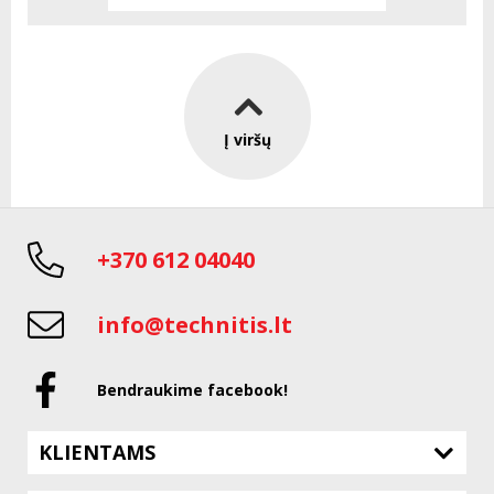
Į viršų
+370 612 04040
info@technitis.lt
Bendraukime facebook!
KLIENTAMS