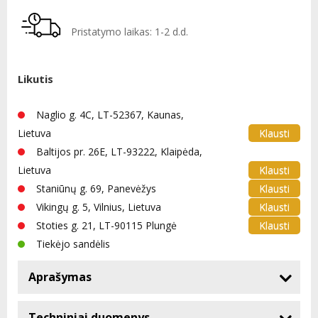
Pristatymo laikas: 1-2 d.d.
Likutis
Naglio g. 4C, LT-52367, Kaunas,
Klausti
Lietuva
Baltijos pr. 26E, LT-93222, Klaipėda,
Klausti
Lietuva
Klausti
Staniūnų g. 69, Panevėžys
Klausti
Vikingų g. 5, Vilnius, Lietuva
Klausti
Stoties g. 21, LT-90115 Plungė
Tiekėjo sandėlis
Aprašymas
Techniniai duomenys