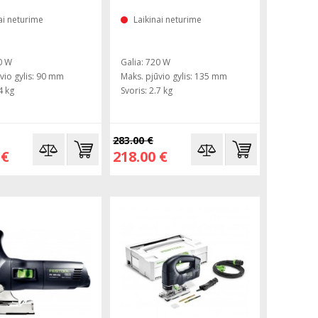
ai neturime
Laikinai neturime
0 W
Galia: 720 W
vio gylis: 90 mm
Maks. pjūvio gylis: 135 mm
4 kg
Svoris: 2.7 kg
283.00 €
 €
218.00 €