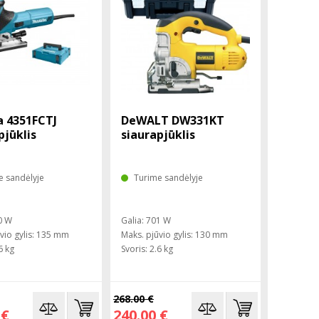
a 4351FCTJ
DeWALT DW331KT
pjūklis
siaurapjūklis
e sandėlyje
Turime sandėlyje
0 W
Galia: 701 W
vio gylis: 135 mm
Maks. pjūvio gylis: 130 mm
6 kg
Svoris: 2.6 kg
268.00 €
 €
240.00 €