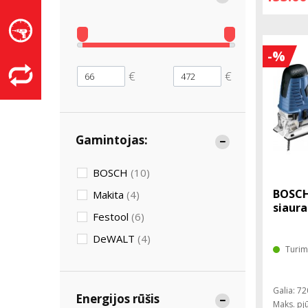
-%
€
€
Gamintojas:
BOSCH
(10)
BOSCH
Makita
(4)
siaura
Festool
(6)
DeWALT
(4)
Turim
Galia: 7
Energijos rūšis
Maks. pj