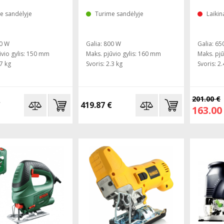
e sandėlyje
Turime sandėlyje
Laikin
80 W
Galia: 800 W
Galia: 65
ūvio gylis: 150 mm
Maks. pjūvio gylis: 160 mm
Maks. pjū
.7 kg
Svoris: 2.3 kg
Svoris: 2.
201.00 €
€
419.87 €
163.00