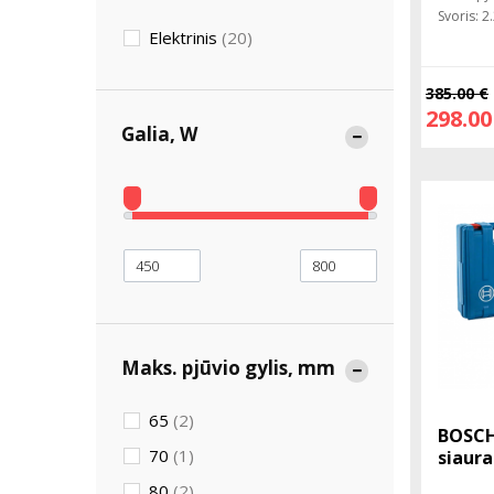
Svoris: 2
Elektrinis
(20)
385.00 €
298.00
Galia, W
Maks. pjūvio gylis, mm
65
(2)
BOSCH
70
(1)
siaura
80
(2)