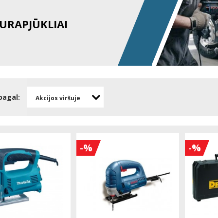
AURAPJŪKLIAI
pagal:
Akcijos viršuje
-%
-%