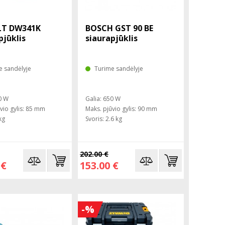
T DW341K
BOSCH GST 90 BE
pjūklis
siaurapjūklis
e sandėlyje
Turime sandėlyje
0 W
Galia: 650 W
vio gylis: 85 mm
Maks. pjūvio gylis: 90 mm
kg
Svoris: 2.6 kg
202.00 €
 €
153.00 €
-%