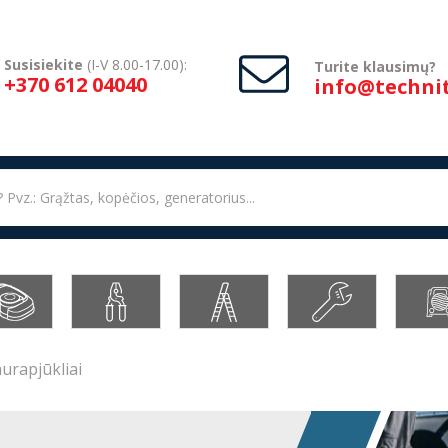
Susisiekite
(I-V 8.00-17.00):
Turite klausimų?
+370 612 04040
info@technit
aurapjūkliai