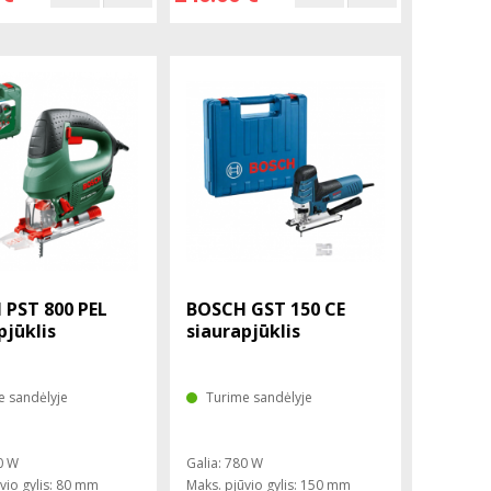
 PST 800 PEL
BOSCH GST 150 CE
pjūklis
siaurapjūklis
e sandėlyje
Turime sandėlyje
0 W
Galia: 780 W
vio gylis: 80 mm
Maks. pjūvio gylis: 150 mm