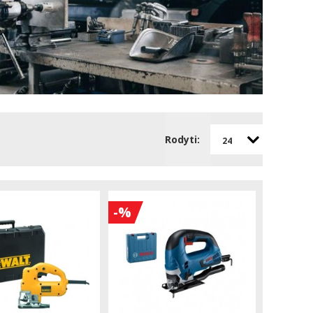
Rodyti:
24
-%