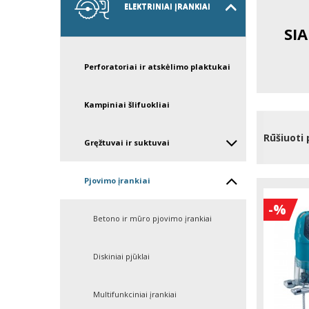
ELEKTRINIAI ĮRANKIAI
SI
Perforatoriai ir atskėlimo plaktukai
Kampiniai šlifuokliai
Rūšiuoti 
Gręžtuvai ir suktuvai
Pjovimo įrankiai
-%
Betono ir mūro pjovimo įrankiai
Diskiniai pjūklai
Multifunkciniai įrankiai