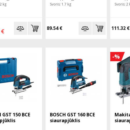
.2 kg
Svoris: 1.7 kg
Svoris: 2 
89.54 €
111.32 €
 €
-%
 GST 150 BCE
BOSCH GST 160 BCE
Makita
pjūklis
siaurapjūklis
siaura