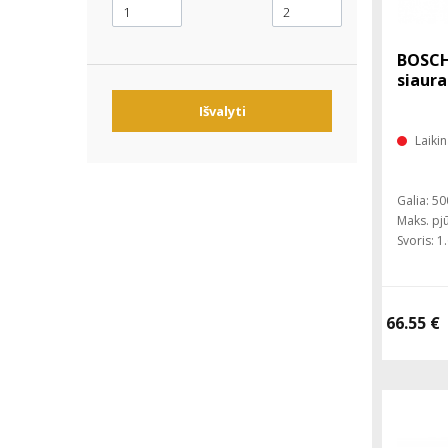
BOSCH
siaura
Išvalyti
Laiki
Galia: 5
Maks. pj
Svoris: 1
66.55 €