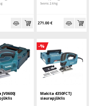
kg
Svoris: 2.6 kg
271.00 €
-%
 JV0600J
Makita 4350FCTJ
pjūklis
siaurapjūklis