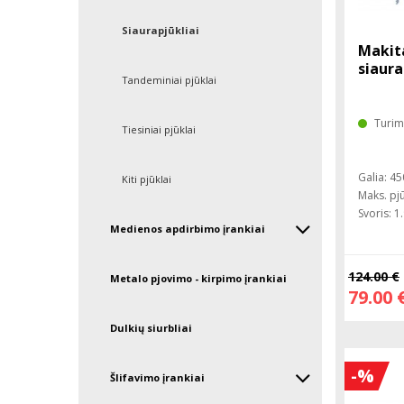
Siaurapjūkliai
Makit
siaura
Tandeminiai pjūklai
Turim
Tiesiniai pjūklai
Galia: 4
Kiti pjūklai
Maks. pj
Svoris: 1
Medienos apdirbimo įrankiai
124.00 €
Metalo pjovimo - kirpimo įrankiai
79.00 
Dulkių siurbliai
-%
Šlifavimo įrankiai