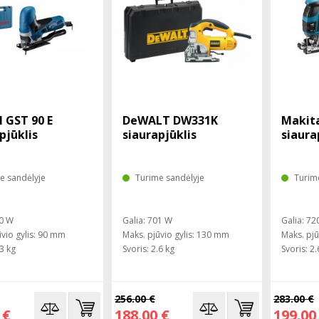
 GST 90 E
DeWALT DW331K
Makit
pjūklis
siaurapjūklis
siaura
e sandėlyje
Turime sandėlyje
Turim
50 W
Galia: 701 W
Galia: 72
ūvio gylis: 90 mm
Maks. pjūvio gylis: 130 mm
Maks. pjū
.3 kg
Svoris: 2.6 kg
Svoris: 2.
256.00 €
283.00 €
 €
188.00 €
199.00