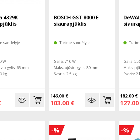
a 4329K
BOSCH GST 8000 E
DeWAL
pjūklis
siaurapjūklis
siaura
e sandėlyje
Turime sandėlyje
Turim
50 W
Galia: 710 W
Galia: 55
ūvio gylis: 65 mm
Maks. pjūvio gylis: 80 mm
Maks. pjū
.9 kg
Svoris: 2.5 kg
Svoris: 2 
146.00 €
182.00 €
€
103.00 €
127.00
-%
-%