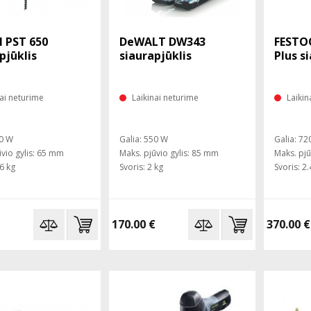
 PST 650
DeWALT DW343
FESTOO
pjūklis
siaurapjūklis
Plus s
nai neturime
Laikinai neturime
Laikin
00 W
Galia: 550 W
Galia: 72
ūvio gylis: 65 mm
Maks. pjūvio gylis: 85 mm
Maks. pjū
.6 kg
Svoris: 2 kg
Svoris: 2.
170.00 €
370.00 €