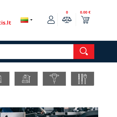
0
0.00 €
is.lt