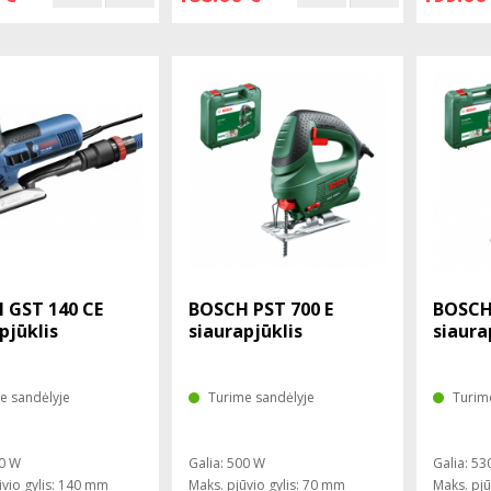
 GST 140 CE
BOSCH PST 700 E
BOSCH
pjūklis
siaurapjūklis
siaura
e sandėlyje
Turime sandėlyje
Turim
20 W
Galia: 500 W
Galia: 53
ūvio gylis: 140 mm
Maks. pjūvio gylis: 70 mm
Maks. pjū