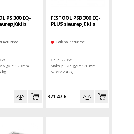
L PS 300 EQ-
FESTOOL PSB 300 EQ-
iaurapjūklis
PLUS siaurapjūklis
ai neturime
Laikinai neturime
0 W
Galia: 720 W
vio gylis: 120 mm
Maks. pjūvio gylis: 120 mm
4 kg
Svoris: 2.4 kg
371.47 €