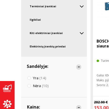
Terminiai įrankiai
Ilgikliai
Kiti elektriniai įrankiai
BOSCH
siaura
Elektrinių įrankių priedai
Turim
Sandėlyje:
Galia: 6
Yra
(14)
Maks. pj
Svoris: 2
Nėra
(10)
202.00 €
Kaina:
153.00