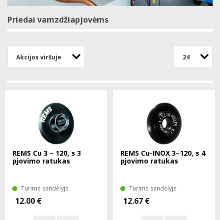
Priedai vamzdžiapjovėms
Akcijos viršuje
24
REMS Cu 3 – 120, s 3
REMS Cu-INOX 3–120, s 4
pjovimo ratukas
pjovimo ratukas
Turime sandėlyje
Turime sandėlyje
12.00 €
12.67 €