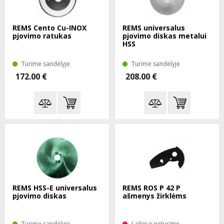
REMS Cento Cu-INOX
REMS universalus
pjovimo ratukas
pjovimo diskas metalui
HSS
Turime sandėlyje
Turime sandėlyje
172.00 €
208.00 €
REMS HSS-E universalus
REMS ROS P 42 P
pjovimo diskas
ašmenys žirklėms
Turime sandėlyje
Laikinai neturime