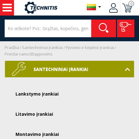
0
Pradžia
Santechniniai įrankiai
Pjovimo ir kirpimo įrankiai
Priedai vamzdžiapjovėms
SANTECHNINIAI ĮRANKIAI
Lankstymo įrankiai
Litavimo įrankiai
Montavimo įrankiai