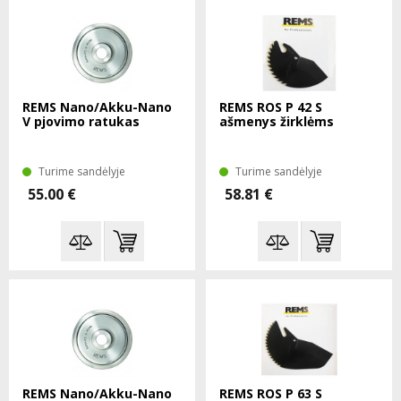
REMS Nano/Akku-Nano
REMS ROS P 42 S
V pjovimo ratukas
ašmenys žirklėms
Turime sandėlyje
Turime sandėlyje
55.00 €
58.81 €
REMS Nano/Akku-Nano
REMS ROS P 63 S