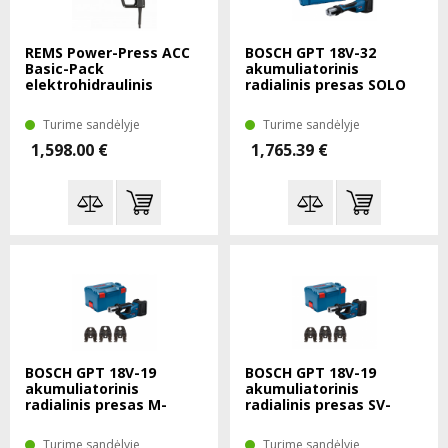
REMS Power-Press ACC
BOSCH GPT 18V-32
Basic-Pack
akumuliatorinis
elektrohidraulinis
radialinis presas SOLO
radialinis presas L-Boxx
XL-Boxx
Turime sandėlyje
Turime sandėlyje
1,598.00 €
1,765.39 €
BOSCH GPT 18V-19
BOSCH GPT 18V-19
akumuliatorinis
akumuliatorinis
radialinis presas M-
radialinis presas SV-
15/22/28 SOLO L-Boxx
15/22/28 SOLO L-Boxx
Turime sandėlyje
Turime sandėlyje