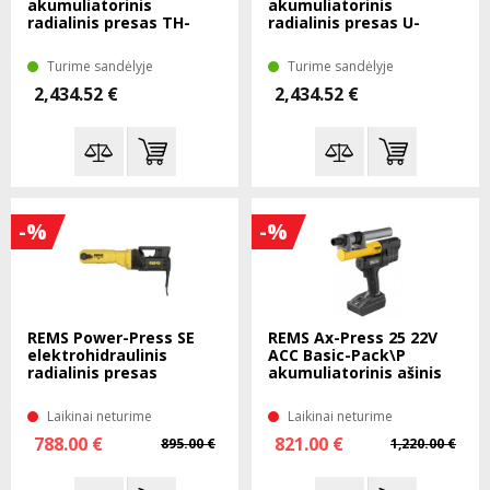
akumuliatorinis
akumuliatorinis
radialinis presas TH-
radialinis presas U-
16/20/26 SOLO XL-Boxx
15/22/28 SOLO XL-Boxx
Turime sandėlyje
Turime sandėlyje
2,434.52 €
2,434.52 €
-%
-%
REMS Power-Press SE
REMS Ax-Press 25 22V
elektrohidraulinis
ACC Basic-Pack\P
radialinis presas
akumuliatorinis ašinis
presas
Laikinai neturime
Laikinai neturime
788.00 €
821.00 €
895.00 €
1,220.00 €