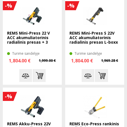
-%
-%
REMS Mini-Press 22 V
REMS Mini-Press S 22V
ACC akumuliatorinis
ACC akumuliatorinis
radialinis presas + 3
radialinis presas L-boxx
užsp. rep L-boxx
+ 3 užsp. rep
Turime sandėlyje
Turime sandėlyje
1,804.00 €
1,804.00 €
1,999.00 €
1,969.28 €
-%
REMS Akku-Press 22V
REMS Eco-Press rankinis