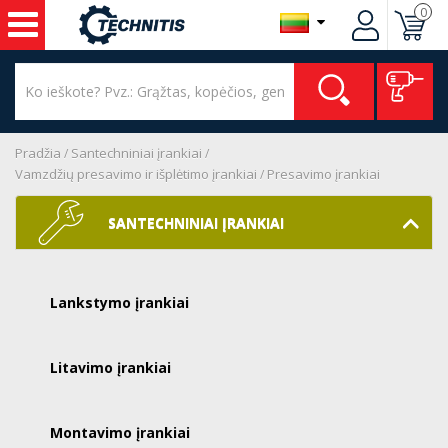
0
Pradžia
Santechniniai įrankiai
Vamzdžių presavimo ir išplėtimo įrankiai
Presavimo įrankiai
SANTECHNINIAI ĮRANKIAI
Lankstymo įrankiai
Litavimo įrankiai
Montavimo įrankiai