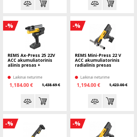
-%
-%
REMS Ax-Press 25 22V
REMS Mini-Press 22 V
ACC akumuliatorinis
ACC akumuliatorinis
ašinis presas +
radialinis presas
presavimo galvutės
Laikinai neturime
Laikinai neturime
1,184.00 €
1,194.00 €
1,438.69 €
1,423.00 €
-%
-%