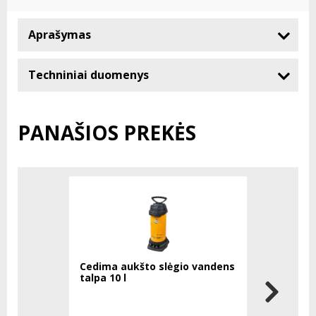
Aprašymas
Techniniai duomenys
PANAŠIOS PREKĖS
Cedima aukšto slėgio vandens
NivComp 
talpa 10 l
elektronin
disku ir s