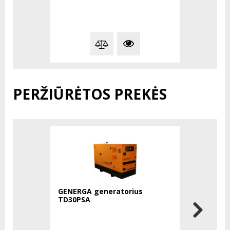
PERŽIŪRĖTOS PREKĖS
GENERGA generatorius
PFT purkš
TD30PSA