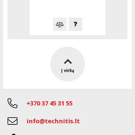
Į viršų
+370 37 45 31 55
info@technitis.lt