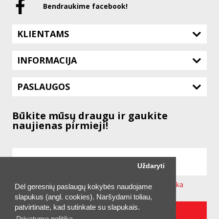
Bendraukime facebook!
KLIENTAMS
INFORMACIJA
PASLAUGOS
Būkite mūsų draugu ir gaukite
naujienas pirmieji!
Uždaryti
Sutinku su svetainėje taikoma
Privatumo Politika
Dėl geresnių paslaugų kokybės naudojame
slapukus (angl. cookies). Naršydami toliau,
patvirtinate, kad sutinkate su slapukais.
UŽSAKYTI NAUJIENLAIŠKĮ
Privatumo politika