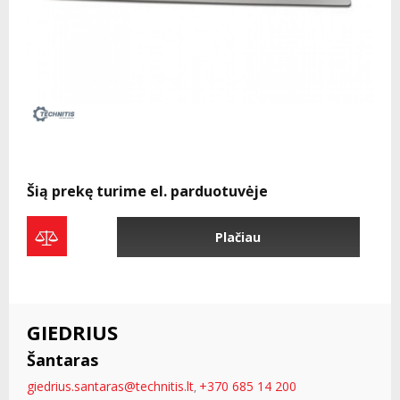
Šią prekę turime el. parduotuvėje
Plačiau
GIEDRIUS
Šantaras
giedrius.santaras@technitis.lt
+370 685 14 200
,