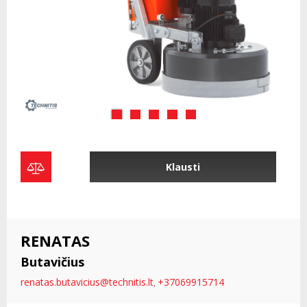
Klausti
RENATAS
Butavičius
renatas.butavicius@technitis.lt
+37069915714
,