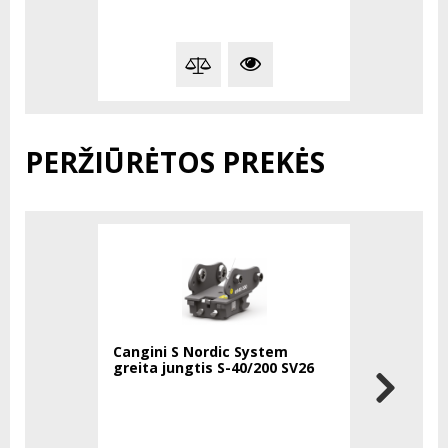
PERŽIŪRĖTOS PREKĖS
Cangini S Nordic System
Atlas Cop
greita jungtis S-40/200 SV26
pneumatin
plaktukas