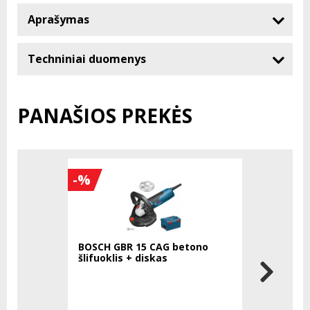
Aprašymas
Techniniai duomenys
PANAŠIOS PREKĖS
-%
BOSCH GBR 15 CAG betono
DR. SCHUL
šlifuoklis + diskas
poliravim