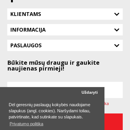
KLIENTAMS
INFORMACIJA
PASLAUGOS
Būkite mūsų draugu ir gaukite
naujienas pirmieji!
Uždaryti
Sutinku su svetainėje taikoma
Privatumo Politika
Dėl geresnių paslaugų kokybės naudojame
slapukus (angl. cookies). Naršydami toliau,
patvirtinate, kad sutinkate su slapukais.
UŽSAKYTI NAUJIENLAIŠKĮ
Privatumo politika