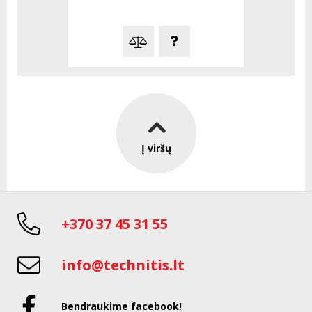
Į viršų
+370 37 45 31 55
info@technitis.lt
Bendraukime facebook!