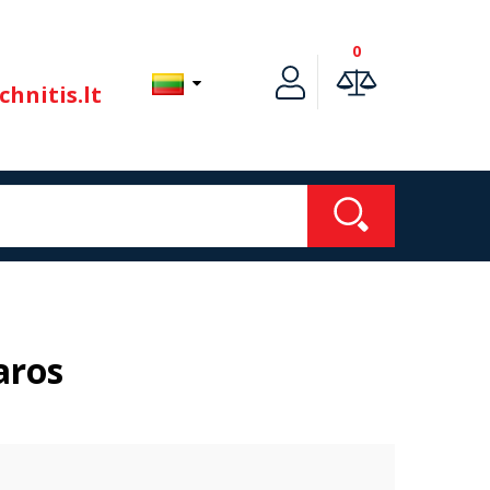
0
hnitis.lt
aros