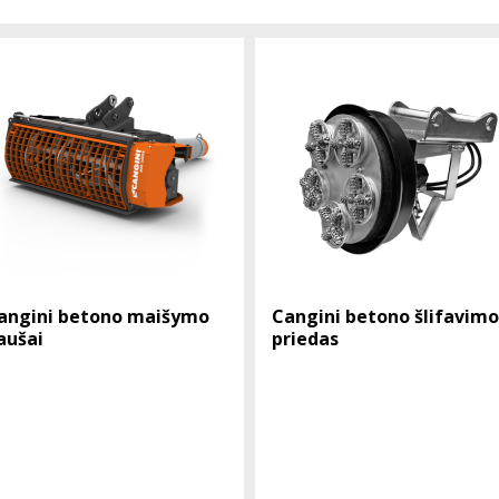
angini betono maišymo
Cangini betono šlifavimo
aušai
priedas