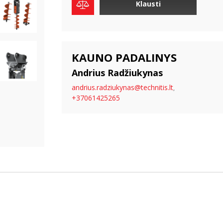
Klausti
KAUNO PADALINYS
Andrius Radžiukynas
andrius.radziukynas@technitis.lt
,
+37061425265