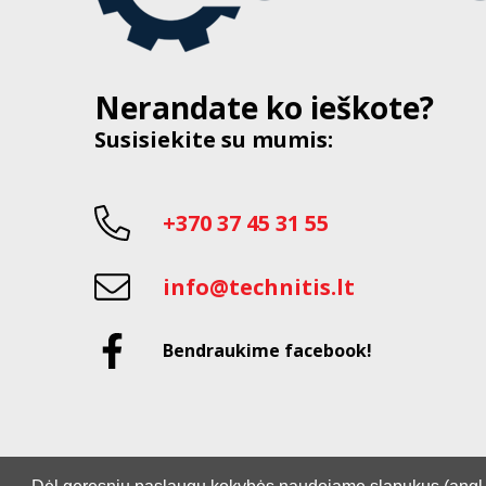
Nerandate ko ieškote?
Susisiekite su mumis:
+370 37 45 31 55
info@technitis.lt
Bendraukime facebook!