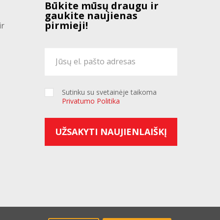
Būkite mūsų draugu ir
gaukite naujienas
pirmieji!
ir
Sutinku su svetainėje taikoma
Privatumo Politika
UŽSAKYTI NAUJIENLAIŠKĮ