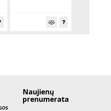
Naujienų
prenumerata
GOS