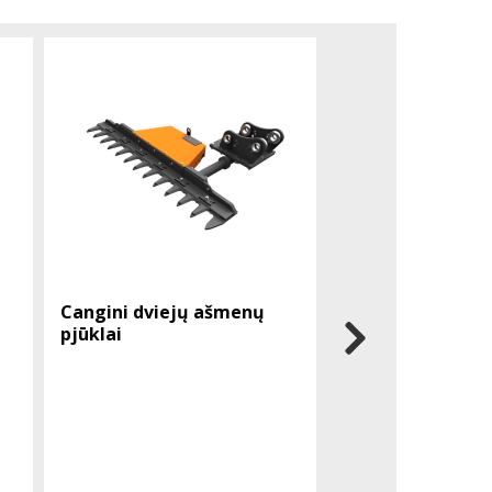
Cangini dviejų ašmenų
Cangini gręžimo
pjūklai