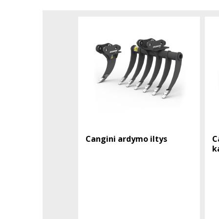
Cangini ardymo iltys
C
k