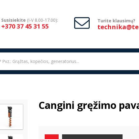
Susisiekite
(I-V 8.00-17.00):
Turite klausimų?
+370 37 45 31 55
technika@tec
Cangini gręžimo pav