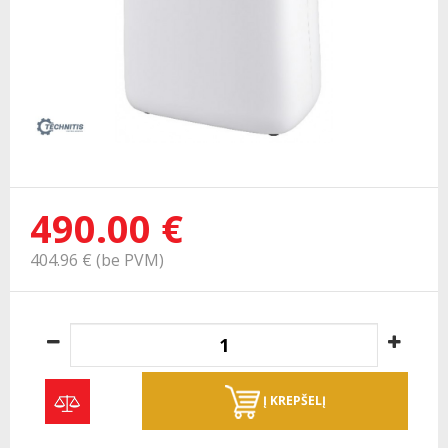
490.00 €
404.96 € (be PVM)
Į KREPŠELĮ