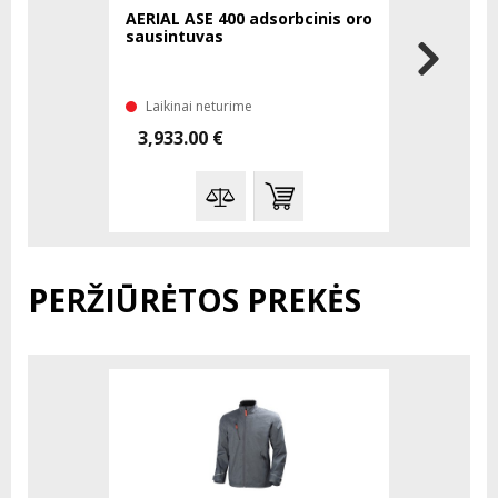
AERIAL ASE 400 adsorbcinis oro
MASTER A
sausintuvas
surinktuva
kondicion
Laikinai neturime
Laikinai 
3,933.00 €
5,627.00
PERŽIŪRĖTOS PREKĖS
-%