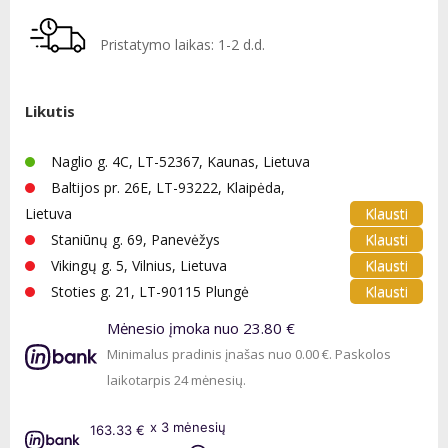
Pristatymo laikas: 1-2 d.d.
Likutis
Naglio g. 4C, LT-52367, Kaunas, Lietuva
Baltijos pr. 26E, LT-93222, Klaipėda,
Klausti
Lietuva
Klausti
Staniūnų g. 69, Panevėžys
Klausti
Vikingų g. 5, Vilnius, Lietuva
Klausti
Stoties g. 21, LT-90115 Plungė
Mėnesio įmoka nuo 23.80 €
Minimalus pradinis įnašas nuo 0.00 €. Paskolos
laikotarpis 24 mėnesių.
x 3 mėnesių
163.33 €