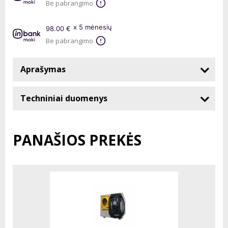
Be pabrangimo
x 5 mėnesių
98.00 €
Be pabrangimo
Aprašymas
Techniniai duomenys
PANAŠIOS PREKĖS