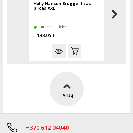
Helly Hansen Brugge flisas
BOSCH GB
pilkas XXL
akumuliat
Turime sandėlyje
Turime sa
133.05 €
78.00 €
Į viršų
+370 612 04040