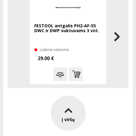
FESTOOL antgalis PH2-AF-55
BOSCH HSS
DWC ir DWP suktuvams 3 vnt.
12,5x151
Laikinai neturime
Turime sa
29.00 €
8.81 €
Į viršų