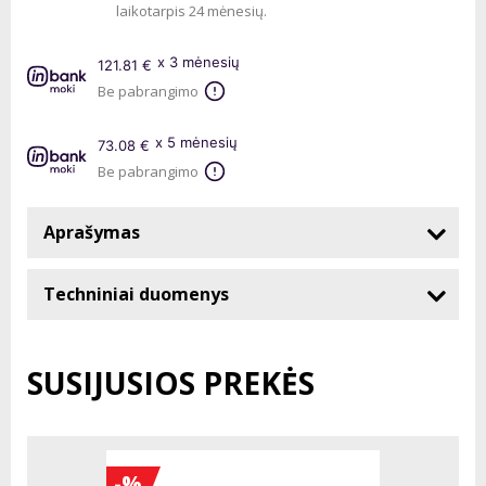
laikotarpis 24 mėnesių.
x 3 mėnesių
121.81 €
Be pabrangimo
x 5 mėnesių
73.08 €
Be pabrangimo
Aprašymas
Techniniai duomenys
SUSIJUSIOS PREKĖS
-%
-%