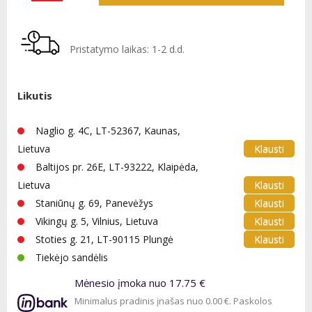
Pristatymo laikas: 1-2 d.d.
Likutis
Naglio g. 4C, LT-52367, Kaunas,
Klausti
Lietuva
Baltijos pr. 26E, LT-93222, Klaipėda,
Klausti
Lietuva
Klausti
Staniūnų g. 69, Panevėžys
Klausti
Vikingų g. 5, Vilnius, Lietuva
Klausti
Stoties g. 21, LT-90115 Plungė
Tiekėjo sandėlis
Mėnesio įmoka nuo 17.75 €
Minimalus pradinis įnašas nuo 0.00 €. Paskolos