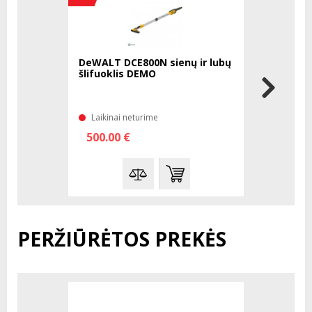
DeWALT DCE800N sienų ir lubų
BOSCH Ad
šlifuoklis DEMO
ekscentrin
Laikinai neturime
Laikinai 
500.00 €
98.01 €
PERŽIŪRĖTOS PREKĖS