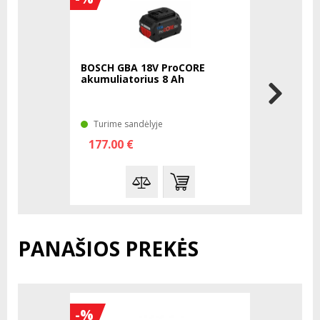
BOSCH GBA 18V ProCORE
BOSCH GAL
akumuliatorius 8 Ah
kroviklis
Turime sandėlyje
Laikinai 
177.00 €
134.00 
PANAŠIOS PREKĖS
-%