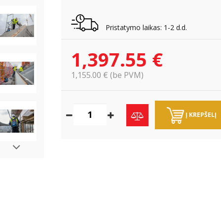
Pristatymo laikas: 1-2 d.d.
1,397.55 €
1,155.00 € (be PVM)
Į KREPŠELĮ