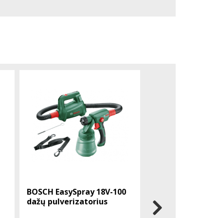
-%
BOSCH EasySpray 18V-100
BOSCH EXPERT E
dažų pulverizatorius
180 gręžtuvas S
Boxx