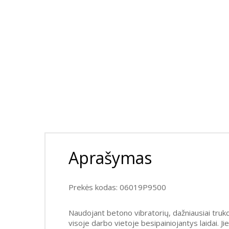
Aprašymas
Prekės kodas: 06019P9500
Naudojant betono vibratorių, dažniausiai trukdo 
visoje darbo vietoje besipainiojantys laidai. J