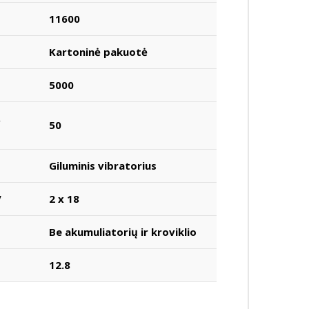
11600
Kartoninė pakuotė
5000
,
50
Giluminis vibratorius
V
2 x 18
Be akumuliatorių ir kroviklio
12.8