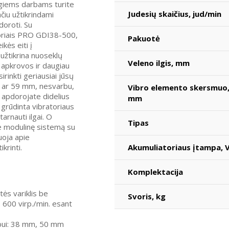
tingiems darbams turite
Judesių skaičius, jud/min
ačiu užtikrindami
oroti. Su
toriais PRO GDI38-500,
Pakuotė
ės eiti į
 užtikrina nuoseklų
Veleno ilgis, mm
e apkrovos ir daugiau
irinkti geriausiai jūsų
m ar 59 mm, nesvarbu,
Vibro elemento skersmuo
r apdorojate didelius
mm
a, grūdinta vibratoriaus
tarnauti ilgai. O
Tipas
 modulinę sistemą su
uoja apie
krinti.
Akumuliatoriaus įtampa, 
Komplektacija
tės variklis be
Svoris, kg
0 600 virp./min. esant
rbui: 38 mm, 50 mm