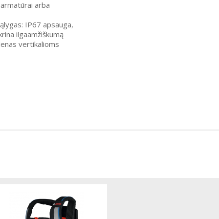
 armatūrai arba
sąlygas: IP67 apsauga,
ikrina ilgaamžiškumą
lenas vertikalioms