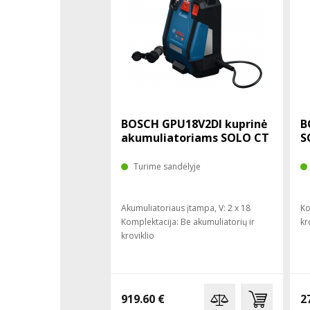
BOSCH GPU18V2DI kuprinė
B
akumuliatoriams SOLO CT
S
Turime sandėlyje
Akumuliatoriaus įtampa, V: 2 x 18
Ko
Komplektacija: Be akumuliatorių ir
kr
kroviklio
919.60 €
2