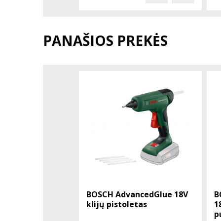
PANAŠIOS PREKĖS
BOSCH AdvancedGlue 18V
B
klijų pistoletas
1
p