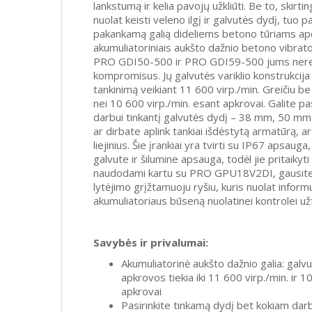
lankstumą ir kelia pavojų užkliūti. Be to, skir
nuolat keisti veleno ilgį ir galvutės dydį, tuo p
pakankamą galią dideliems betono tūriams apd
akumuliatoriniais aukšto dažnio betono vibra
PRO GDI50-500 ir PRO GDI59-500 jums nereik
kompromisus. Jų galvutės variklio konstrukcija
tankinimą veikiant 11 600 virp./min. Greičiu b
nei 10 600 virp./min. esant apkrovai. Galite pas
darbui tinkantį galvutės dydį – 38 mm, 50 m
ar dirbate aplink tankiai išdėstytą armatūrą, a
liejinius. Šie įrankiai yra tvirti su IP67 apsaug
galvute ir šilumine apsauga, todėl jie pritaikyti 
naudodami kartu su PRO GPU18V2DI, gausite
lytėjimo grįžtamuoju ryšiu, kuris nuolat inform
akumuliatoriaus būseną nuolatinei kontrolei užti
Savybės ir privalumai:
Akumuliatorinė aukšto dažnio galia: galvu
apkrovos tiekia iki 11 600 virp./min. ir 1
apkrovai
Pasirinkite tinkamą dydį bet kokiam da