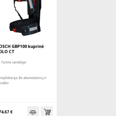
OSCH GBP100 kuprinė
OLO CT
Turime sandėlyje
mplektacija: Be akumuliatorių ir
oviklio
74.67 €