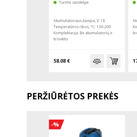
Turime sandėlyje
Akumuliatoriaus įtampa, V: 18
Ak
Temperatūros ribos, °C: 130-200
Ko
Komplektacija: Be akumuliatorių ir
kr
kroviklio
58.08 €
1
PERŽIŪRĖTOS PREKĖS
-%