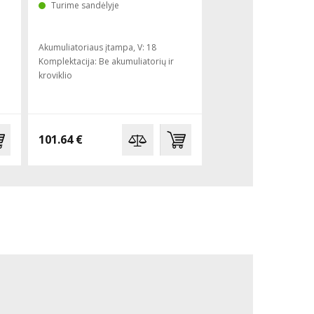
Turime sandėlyje
Turime sandėlyje
Akumuliatoriaus įtampa, V: 18
Galia, W: 2500
Komplektacija: Be akumuliatorių ir
Veleno sriegis: 1 1/4" + 
kroviklio
Svoris, kg: 5.7
1,632.00 €
101.64 €
1,277.00 €