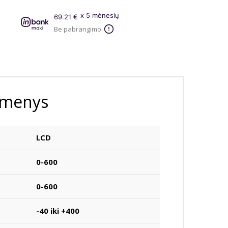
x 5 mėnesių
69.21 €
Be pabrangimo
omenys
LCD
0-600
0-600
-40 iki +400