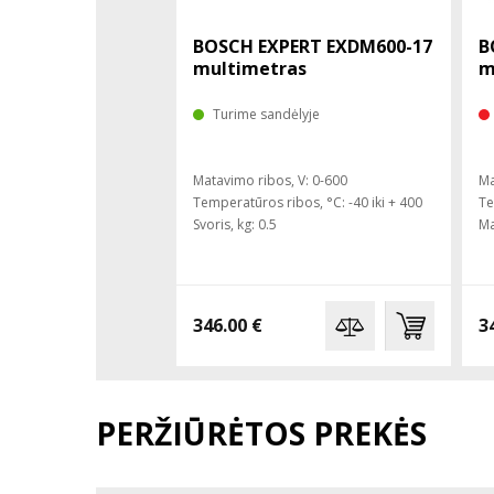
BOSCH EXPERT EXDM600-17
B
multimetras
m
Turime sandėlyje
Matavimo ribos, V: 0-600
Ma
Temperatūros ribos, °C: -40 iki + 400
Te
Svoris, kg: 0.5
Ma
346.00 €
3
PERŽIŪRĖTOS PREKĖS