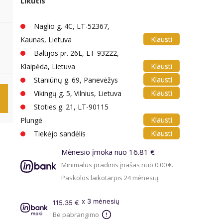
Likutis
Naglio g. 4C, LT-52367,
Klausti
Kaunas, Lietuva
Baltijos pr. 26E, LT-93222,
Klausti
Klaipėda, Lietuva
Klausti
Staniūnų g. 69, Panevėžys
Klausti
Vikingų g. 5, Vilnius, Lietuva
Stoties g. 21, LT-90115
Klausti
Plungė
Klausti
Tiekėjo sandėlis
Mėnesio įmoka nuo 16.81 €
Minimalus pradinis įnašas nuo 0.00 €.
Paskolos laikotarpis 24 mėnesių.
x 3 mėnesių
115.35 €
Be pabrangimo