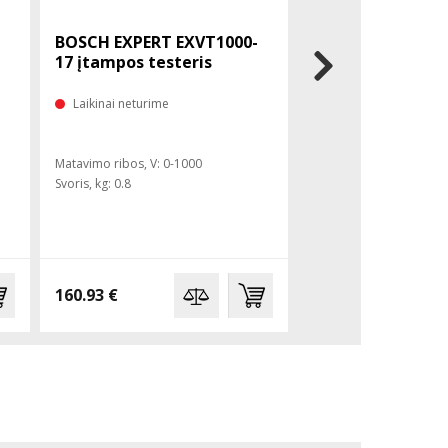
BOSCH EXPERT EXVT1000-
BOSCH GDH 1-17
17 įtampos testeris
temperatūros ir
matuoklis
Laikinai neturime
Turime sandėlyje
Matavimo ribos, V: 0-1000
Matavimo tikslumas, °C :
Svoris, kg: 0.8
Matavimo tikslumas, %: 
Temperatūros ribos, °C:
160.93 €
284.35 €