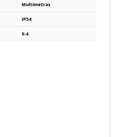
Multimetras
IP54
0.4