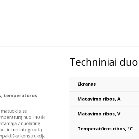
Techniniai du
Ekranas
s, temperatūros
Matavimo ribos, A
matuoklis su
Matavimo ribos, V
mperatūrą nuo -40 iki
intamąją / nuolatinę
Temperatūros ribos, °C
u, ir turi integruotą
mpaktiška konstrukcija