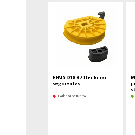
REMS D18 R70 lenkimo
M
segmentas
p
s
Laikinai neturime