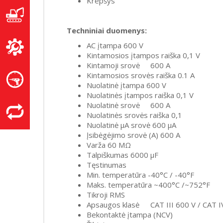
Krepšys
Techniniai duomenys:
AC įtampa 600 V
Kintamosios įtampos raiška 0,1 V
Kintamoji srovė
600 A
Kintamosios srovės raiška 0.1 A
Nuolatinė įtampa 600 V
Nuolatinės įtampos raiška 0,1 V
Nuolatinė srovė
600 A
Nuolatinės srovės raiška 0,1
Nuolatinė µA srovė 600 µA
Įsibėgėjimo srovė (A) 600 A
Varža 60 MΩ
Talpiškumas 6000 µF
Tęstinumas
Min. temperatūra -40°C / -40°F
Maks. temperatūra ~400°C /~752°F
Tikroji RMS
Apsaugos klasė
CAT III 600 V / CAT 
Bekontaktė įtampa (NCV)