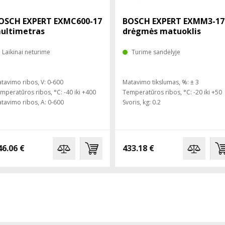
OSCH EXPERT EXMC600-17
BOSCH EXPERT EXMM3-17
ultimetras
drėgmės matuoklis
Laikinai neturime
Turime sandėlyje
tavimo ribos, V: 0-600
Matavimo tikslumas, %: ± 3
mperatūros ribos, °C: -40 iki +400
Temperatūros ribos, °C: -20 iki +50
tavimo ribos, A: 0-600
Svoris, kg: 0.2
46.06 €
433.18 €