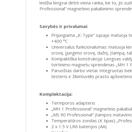
leidžia lengvai dirbti viena ranka, be to, jis 
Professional“ magnetinio pakabinimo sprendi
Savybės ir privalumai:
Prijungiama „K-Type“ sąsaja: matuoja t
+400 °C
Universalus funkcionalumas: matuoja kin
srovę, įjungimo srovę, dažnį, įtampą, tal
Kompaktiška konstrukcija: Lengvas valdy
tvirtinimo magnetu sprendimas „MH 1 P
Paruoštas darbo vietai: Integruotas be
testeris ir žibintuvėlis prasto apšvieti
Komplektacija:
Termporos adapteris
„MH 1 Professional“ magnetinis pakabu
„MS 90 Professional“ įtampos matavimo 
Temperatūros zondas (K tipas) „Profes
2 x 1.5 V LR6 baterijos (AA)