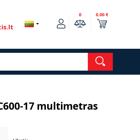
0
0.00 €
is.lt
600-17 multimetras