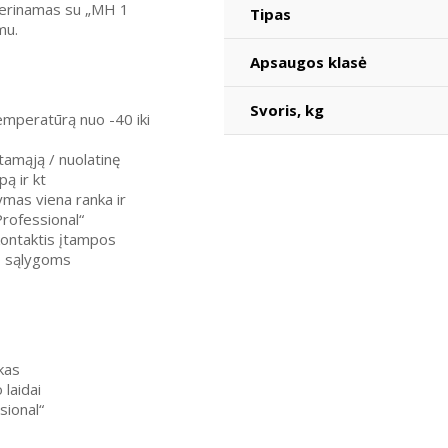
suderinamas su „MH 1
Tipas
mu.
Apsaugos klasė
Svoris, kg
emperatūrą nuo -40 iki
tamąją / nuolatinę
pą ir kt
mas viena ranka ir
rofessional“
kontaktis įtampos
mo sąlygoms
kas
laidai
sional“