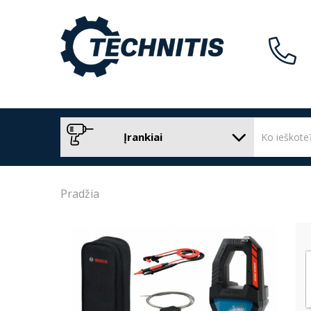
Įrankiai
Pradžia