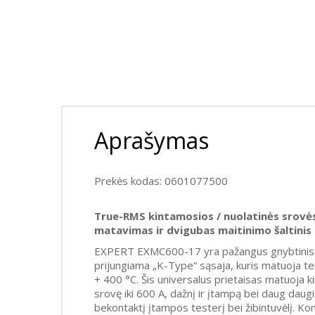
Aprašymas
Prekės kodas: 0601077500
True-RMS kintamosios / nuolatinės srovė
matavimas ir dvigubas maitinimo šaltinis
EXPERT EXMC600-17 yra pažangus gnybtinis 
prijungiama „K-Type“ sąsaja, kuris matuoja te
+ 400 °C. Šis universalus prietaisas matuoja k
srovę iki 600 A, dažnį ir įtampą bei daug daugia
bekontaktį įtampos testerį bei žibintuvėlį. Ko