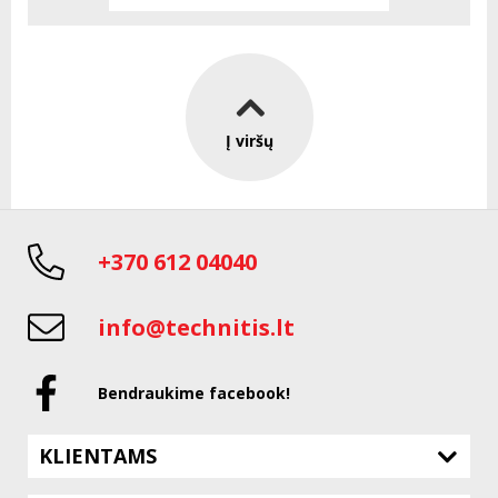
Į viršų
+370 612 04040
info@technitis.lt
Bendraukime facebook!
KLIENTAMS