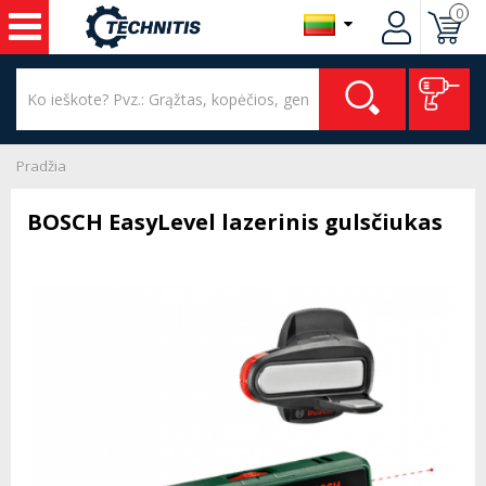
0
Pradžia
BOSCH EasyLevel lazerinis gulsčiukas