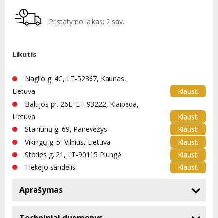
Pristatymo laikas: 2 sav.
Likutis
Naglio g. 4C, LT-52367, Kaunas,
Klausti
Lietuva
Baltijos pr. 26E, LT-93222, Klaipėda,
Klausti
Lietuva
Klausti
Staniūnų g. 69, Panevėžys
Klausti
Vikingų g. 5, Vilnius, Lietuva
Klausti
Stoties g. 21, LT-90115 Plungė
Klausti
Tiekėjo sandėlis
Aprašymas
Techniniai duomenys