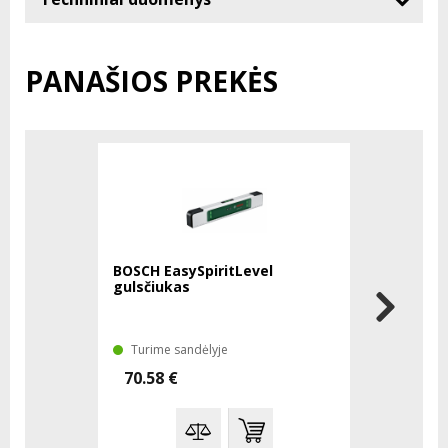
PANAŠIOS PREKĖS
BOSCH EasySpiritLevel
BOSCH 160
gulsčiukas
120 cm
Turime sandėlyje
Turime sa
70.58 €
70.28 €