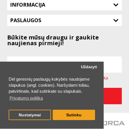
INFORMACIJA
PASLAUGOS
Būkite mūsų draugu ir gaukite
naujienas pirmieji!
Uždaryti
Sutinku su svetainėje taikoma
Privatumo Politika
Dėl geresnių paslaugų kokybės naudojame
slapukus (angl. cookies). Naršydami toliau,
patvirtinate, kad sutinkate su slapukais.
UŽSAKYTI NAUJIENLAIŠKĮ
Privatumo politika
Nustatymai
Sutinku
2026 © UAB "TECHNITIS LT"