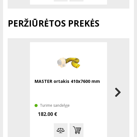
PERŽIŪRĖTOS PREKĖS
-%
MASTER ortakis 410x7600 mm
BOSCH GDS
smūginis 
Boxx
Turime sandėlyje
Turime sa
182.00 €
355.00 