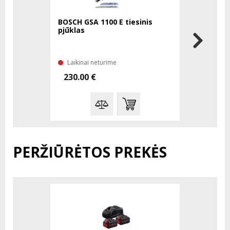
BOSCH GSA 1100 E tiesinis
BOSCH GSA
pjūklas
pjūklas
Laikinai neturime
Laikinai 
230.00 €
255.00 
PERŽIŪRĖTOS PREKĖS