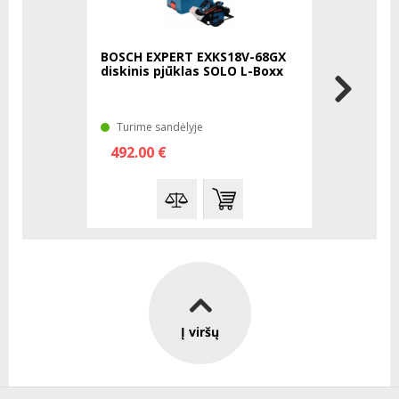
BOSCH EXPERT EXKS18V-68GX
BOSCH EX
diskinis pjūklas SOLO L-Boxx
diskinis 
Turime sandėlyje
Turime sa
492.00 €
511.00 
Į viršų