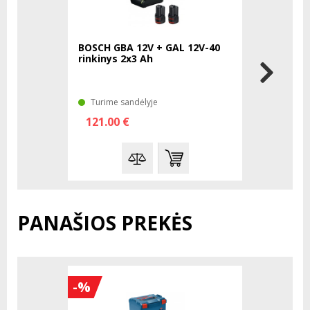
BOSCH GBA 12V + GAL 12V-40
BOSCH GAL
rinkinys 2x3 Ah
kroviklis
Turime sandėlyje
Turime sa
121.00 €
23.00 €
PANAŠIOS PREKĖS
-%
-%