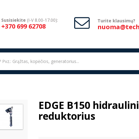
Susisiekite
(I-V 8.00-17.00):
Turite klausimų?
+370 699 62708
nuoma@techn
EDGE B150 hidraulin
reduktorius