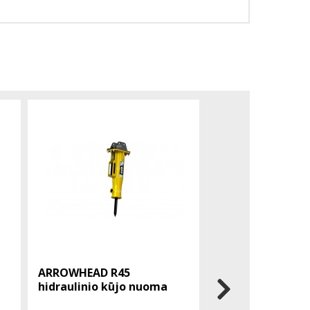
ARROWHEAD R45
ATLAS COPCO EC
hidraulinio kūjo nuoma
hidraulinis kūjis