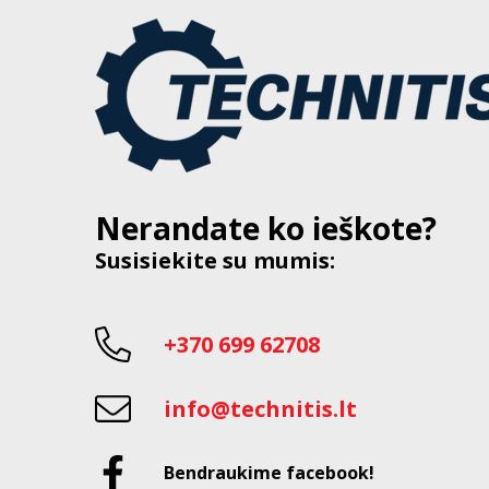
Nerandate ko ieškote?
Susisiekite su mumis:
+370 699 62708
info@technitis.lt
Bendraukime facebook!