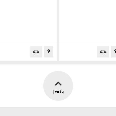
Į viršų