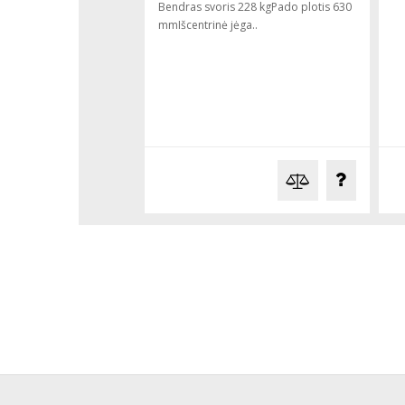
Bendras svoris 228 kgPado plotis 630
mmIšcentrinė jėga..