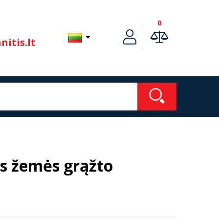
0
itis.lt
is žemės grąžto