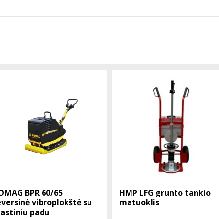
OMAG BPR 60/65
HMP LFG grunto tankio
eversinė vibroplokštė su
matuoklis
lastiniu padu