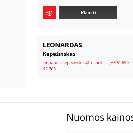
Klausti
LEONARDAS
Kepežinskas
leonardas.kepezinskas@technitis.lt
+370 699
,
62 708
Nuomos kaino