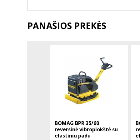
PANAŠIOS PREKĖS
BOMAG BPR 35/60
B
reversinė vibroplokštė su
r
elastiniu padu
e