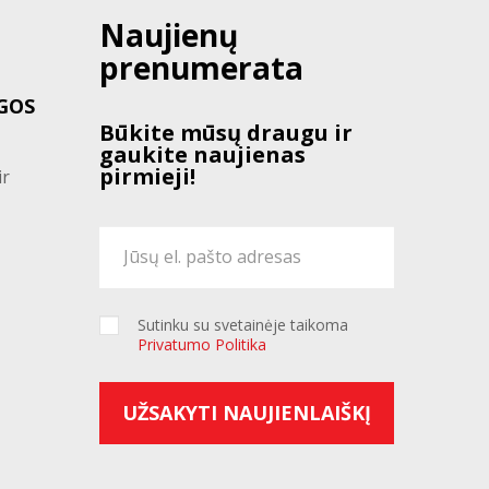
Naujienų
prenumerata
GOS
Būkite mūsų draugu ir
gaukite naujienas
pirmieji!
ir
Sutinku su svetainėje taikoma
Privatumo Politika
UŽSAKYTI NAUJIENLAIŠKĮ