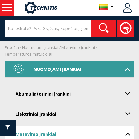
Pradžia
Nuomojami įrankiai
Matavimo įrankiai
Temperatūros matuokliai
NUOMOJAMI ĮRANKIAI
Akumuliatoriniai įrankiai
Elektriniai įrankiai
Matavimo įrankiai