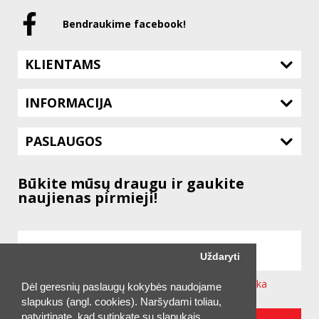
Bendraukime facebook!
KLIENTAMS
INFORMACIJA
PASLAUGOS
Būkite mūsų draugu ir gaukite
naujienas pirmieji!
Uždaryti
Sutinku su svetainėje taikoma
Privatumo Politika
Dėl geresnių paslaugų kokybės naudojame
slapukus (angl. cookies). Naršydami toliau,
patvirtinate, kad sutinkate su slapukais.