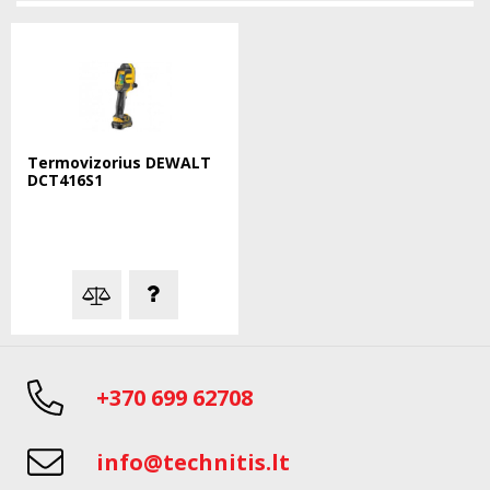
Termovizorius DEWALT
DCT416S1
+370 699 62708
info@technitis.lt