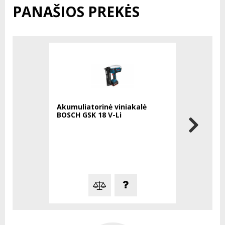
PANAŠIOS PREKĖS
Akumuliatorinė viniakalė
Akumuliat
BOSCH GSK 18 V-Li
DEWALT D