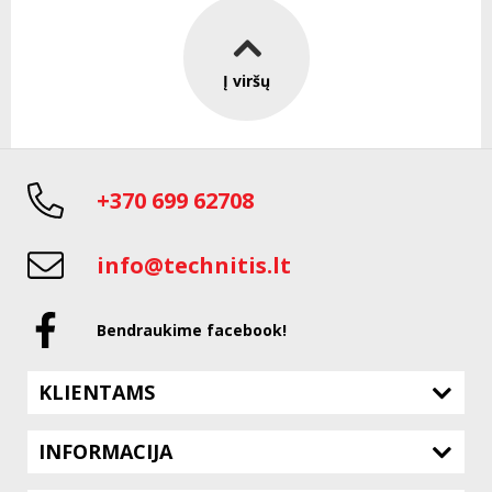
Į viršų
+370 699 62708
info@technitis.lt
Bendraukime facebook!
KLIENTAMS
INFORMACIJA