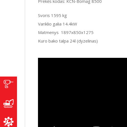
Prekės kodas: KCN-Bomag 8500
Svoris 1595 kg
Variklio galia 14.4kW
Matmenys 1897x850x1275
Kuro bako talpa 24l (dyzelinas)