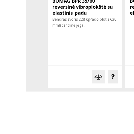
BOMAG BPR 35/60
B
reversinė vibroplokštė su
r
elastiniu padu
e
Bendras svoris 228 kgPado plotis 630
mmIšcentrinė jėga..