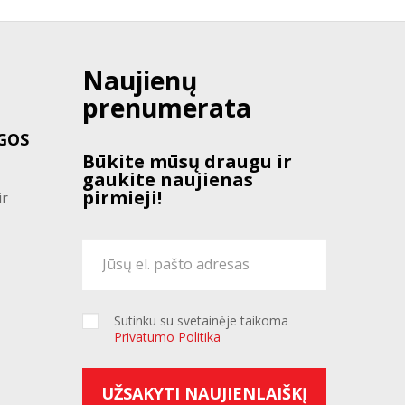
Naujienų
prenumerata
GOS
Būkite mūsų draugu ir
gaukite naujienas
pirmieji!
ir
Sutinku su svetainėje taikoma
Privatumo Politika
UŽSAKYTI NAUJIENLAIŠKĮ