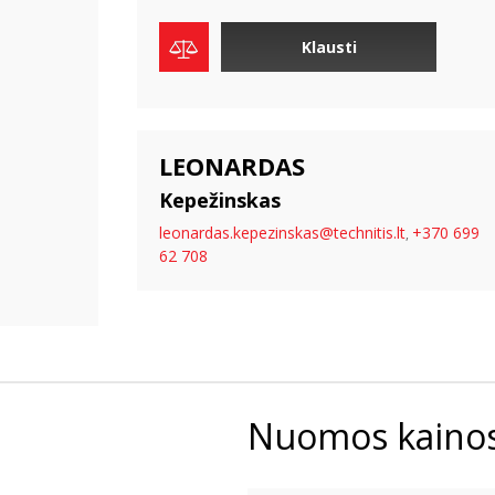
Klausti
LEONARDAS
Kepežinskas
leonardas.kepezinskas@technitis.lt
+370 699
,
62 708
Nuomos kaino