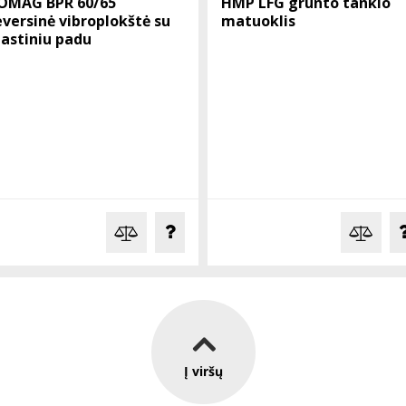
OMAG BPR 60/65
HMP LFG grunto tankio
eversinė vibroplokštė su
matuoklis
lastiniu padu
Į viršų