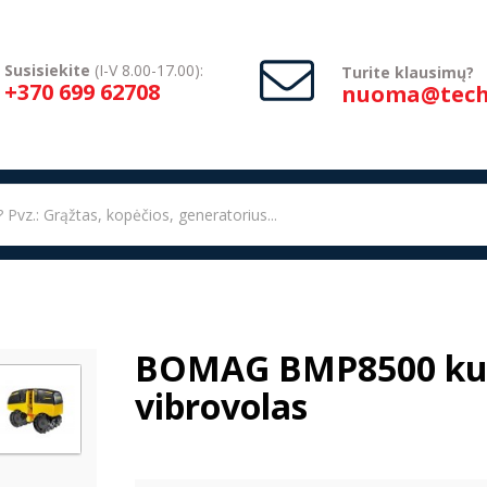
Susisiekite
(I-V 8.00-17.00):
Turite klausimų?
+370 699 62708
nuoma@techn
BOMAG BMP8500 kum
vibrovolas