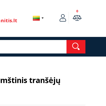
0
itis.lt
štinis tranšėjų