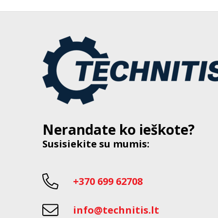
Nerandate ko ieškote?
Susisiekite su mumis:
+370 699 62708
info@technitis.lt