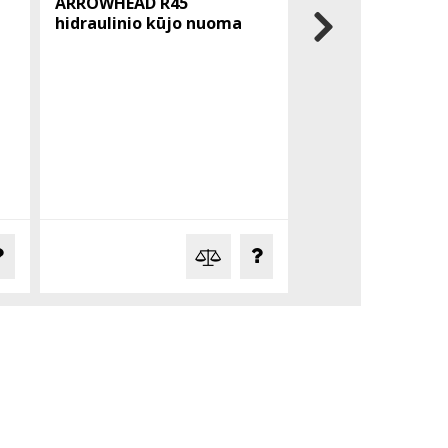
ARROWHEAD R45
ATLAS COPCO EC
hidraulinio kūjo nuoma
hidraulinis kūjis