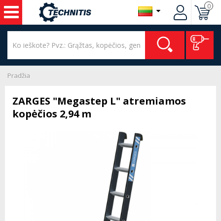
0
Pradžia
ZARGES "Megastep L" atremiamos
kopėčios 2,94 m