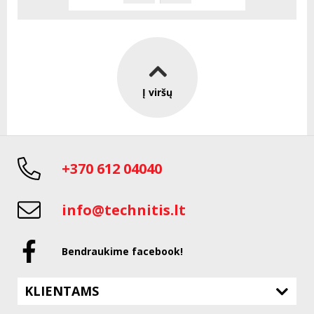
Į viršų
+370 612 04040
info@technitis.lt
Bendraukime facebook!
KLIENTAMS