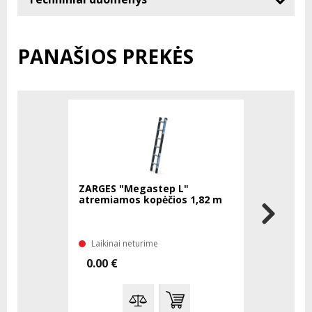
PANAŠIOS PREKĖS
ZARGES "Megastep L"
ZARGES "
atremiamos kopėčios 1,82 m
atremiamo
Laikinai neturime
Laikinai 
0.00 €
0.00 €