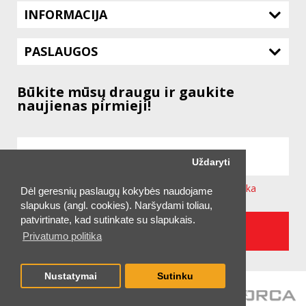
INFORMACIJA
PASLAUGOS
Būkite mūsų draugu ir gaukite
naujienas pirmieji!
Uždaryti
Sutinku su svetainėje taikoma
Privatumo Politika
Dėl geresnių paslaugų kokybės naudojame
slapukus (angl. cookies). Naršydami toliau,
patvirtinate, kad sutinkate su slapukais.
UŽSAKYTI NAUJIENLAIŠKĮ
Privatumo politika
Nustatymai
Sutinku
2026 © UAB "TECHNITIS LT"