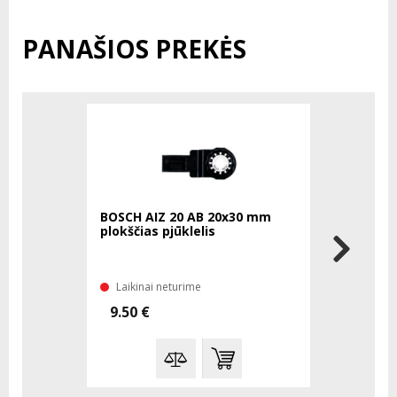
PANAŠIOS PREKĖS
BOSCH AIZ 20 AB 20x30 mm
BOSCH Ea
plokščias pjūklelis
akumuliat
Ah + trim
18V-26
Laikinai neturime
Laikinai 
9.50 €
349.75 