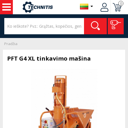
0
Pradžia
PFT G4 XL tinkavimo mašina