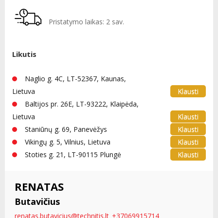
Pristatymo laikas: 2 sav.
Likutis
Naglio g. 4C, LT-52367, Kaunas,
Klausti
Lietuva
Baltijos pr. 26E, LT-93222, Klaipėda,
Klausti
Lietuva
Klausti
Staniūnų g. 69, Panevėžys
Klausti
Vikingų g. 5, Vilnius, Lietuva
Klausti
Stoties g. 21, LT-90115 Plungė
RENATAS
Butavičius
renatas.butavicius@technitis.lt
+37069915714
,