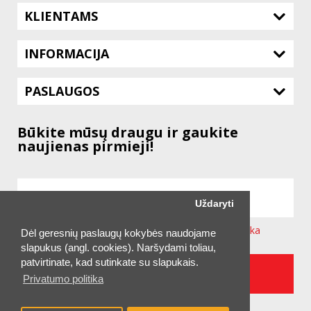
KLIENTAMS
INFORMACIJA
PASLAUGOS
Būkite mūsų draugu ir gaukite
naujienas pirmieji!
Uždaryti
Sutinku su svetainėje taikoma
Privatumo Politika
Dėl geresnių paslaugų kokybės naudojame
slapukus (angl. cookies). Naršydami toliau,
patvirtinate, kad sutinkate su slapukais.
UŽSAKYTI NAUJIENLAIŠKĮ
Privatumo politika