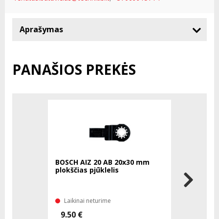
Aprašymas
PANAŠIOS PREKĖS
BOSCH AIZ 20 AB 20x30 mm
BOSCH Ea
plokščias pjūklelis
akumuliat
Ah + trim
18V-26
Laikinai neturime
Laikinai 
9.50 €
349.75 