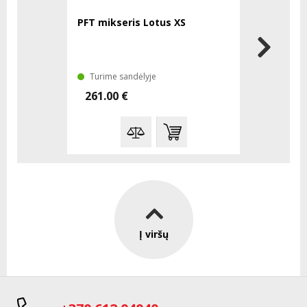
PFT mikseris Lotus XS
PFT C4-2 r
Turime sandėlyje
Turime sa
261.00 €
120.00 
Į viršų