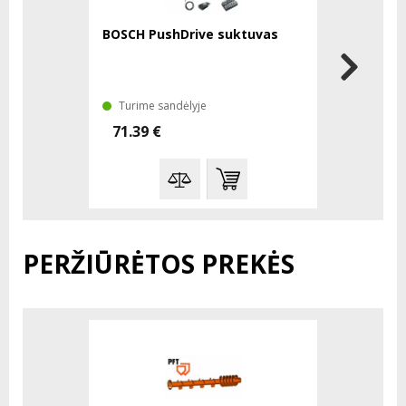
BOSCH PushDrive suktuvas
BOSCH Ad
18 smūgin
Turime sandėlyje
Laikinai 
71.39 €
102.85 
PERŽIŪRĖTOS PREKĖS