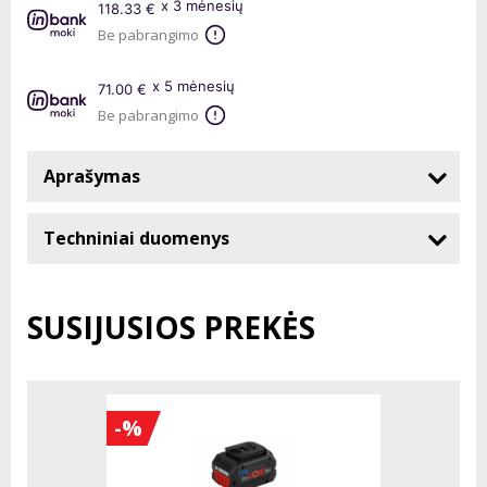
x 3 mėnesių
118.33 €
Be pabrangimo
x 5 mėnesių
71.00 €
Be pabrangimo
Aprašymas
Techniniai duomenys
SUSIJUSIOS PREKĖS
-%
-%