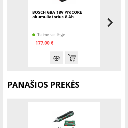
BOSCH GBA 18V ProCORE
BOSCH GAL
akumuliatorius 8 Ah
kroviklis
Turime sandėlyje
Laikinai 
177.00 €
134.00 
PANAŠIOS PREKĖS