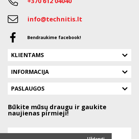
+370 612 04040
info@technitis.lt
Bendraukime facebook!
KLIENTAMS
INFORMACIJA
PASLAUGOS
Būkite mūsų draugu ir gaukite
naujienas pirmieji!
Uždaryti