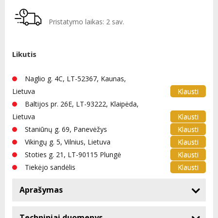
Pristatymo laikas: 2 sav.
Likutis
Naglio g. 4C, LT-52367, Kaunas,
Klausti
Lietuva
Baltijos pr. 26E, LT-93222, Klaipėda,
Klausti
Lietuva
Klausti
Staniūnų g. 69, Panevėžys
Klausti
Vikingų g. 5, Vilnius, Lietuva
Klausti
Stoties g. 21, LT-90115 Plungė
Klausti
Tiekėjo sandėlis
Aprašymas
Techniniai duomenys