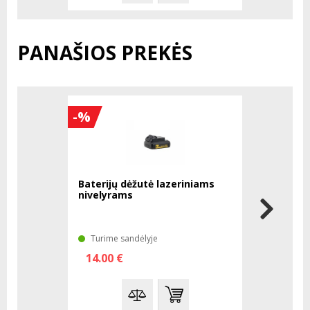
PANAŠIOS PREKĖS
-%
Baterijų dėžutė lazeriniams
BOSCH 12V
nivelyrams
Ah NiMh
Turime sandėlyje
Laikinai 
14.00 €
177.11 