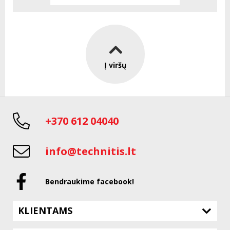
Į viršų
+370 612 04040
info@technitis.lt
Bendraukime facebook!
KLIENTAMS