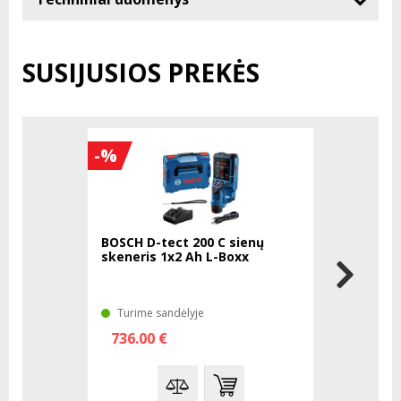
SUSIJUSIOS PREKĖS
-%
BOSCH D-tect 200 C sienų
BOSCH D-t
skeneris 1x2 Ah L-Boxx
skeneris
Turime sandėlyje
Turime sa
736.00 €
790.00 