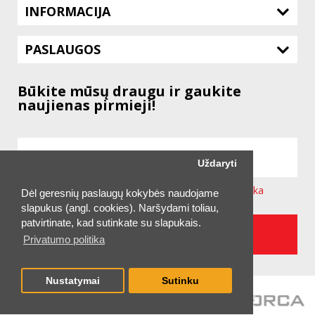
INFORMACIJA
PASLAUGOS
Būkite mūsų draugu ir gaukite
naujienas pirmieji!
Uždaryti
Sutinku su svetainėje taikoma
Privatumo Politika
Dėl geresnių paslaugų kokybės naudojame
slapukus (angl. cookies). Naršydami toliau,
patvirtinate, kad sutinkate su slapukais.
UŽSAKYTI NAUJIENLAIŠKĮ
Privatumo politika
Nustatymai
Sutinku
2026 © UAB "TECHNITIS LT"