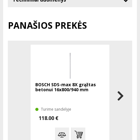
PANAŠIOS PREKĖS
BOSCH SDS-max 8X grąžtas
BOSCH SD
betonui 16x800/940 mm
grąžtas b
mm
Turime sandėlyje
Turime sa
118.00 €
115.00 