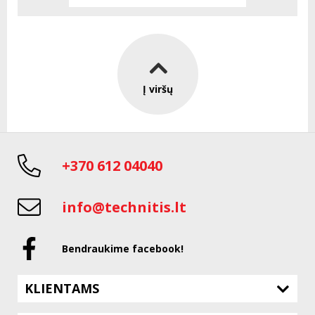
Į viršų
+370 612 04040
info@technitis.lt
Bendraukime facebook!
KLIENTAMS