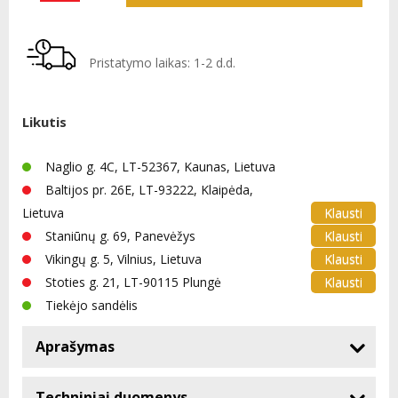
Pristatymo laikas: 1-2 d.d.
Likutis
Naglio g. 4C, LT-52367, Kaunas, Lietuva
Baltijos pr. 26E, LT-93222, Klaipėda,
Klausti
Lietuva
Klausti
Staniūnų g. 69, Panevėžys
Klausti
Vikingų g. 5, Vilnius, Lietuva
Klausti
Stoties g. 21, LT-90115 Plungė
Tiekėjo sandėlis
Aprašymas
Techniniai duomenys