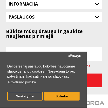
INFORMACIJA
PASLAUGOS
Būkite mūsų draugu ir gaukite
naujienas pirmieji!
Uždaryti
Sutinku su svetainėje taikoma
Privatumo Politika
Dėl geresnių paslaugų kokybės naudojame
slapukus (angl. cookies). Naršydami toliau,
patvirtinate, kad sutinkate su slapukais.
UŽSAKYTI NAUJIENLAIŠKĮ
Privatumo politika
Nustatymai
Sutinku
2026 © UAB "TECHNITIS LT"