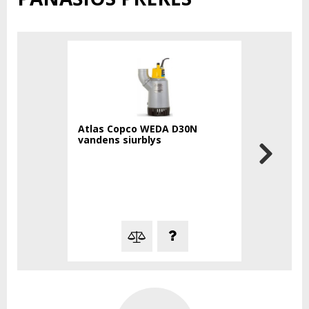
Atlas Copco WEDA D30N
ATLAS COP
vandens siurblys
apšvietim