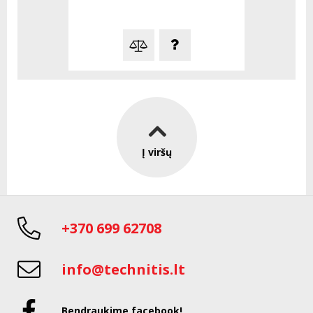
Į viršų
+370 699 62708
info@technitis.lt
Bendraukime facebook!