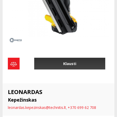
Klausti
LEONARDAS
Kepežinskas
leonardas.kepezinskas@technitis.lt
+370 699 62 708
,