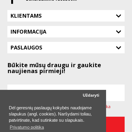
KLIENTAMS
INFORMACIJA
PASLAUGOS
Būkite mūsų draugu ir gaukite
naujienas pirmieji!
Uždaryti
Sutinku su svetainėje taikoma
Privatumo Politika
Dėl geresnių paslaugų kokybės naudojame
slapukus (angl. cookies). Naršydami toliau,
patvirtinate, kad sutinkate su slapukais.
UŽSAKYTI NAUJIENLAIŠKĮ
Privatumo politika