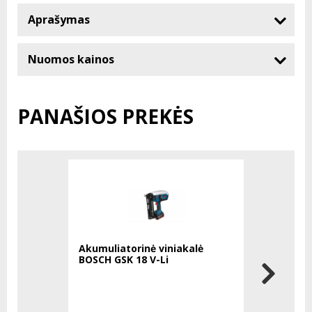
Aprašymas
Nuomos kainos
PANAŠIOS PREKĖS
Akumuliatorinė viniakalė
Akumuliat
BOSCH GSK 18 V-Li
DEWALT D