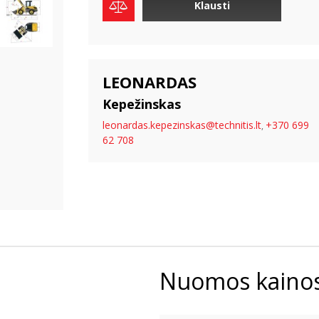
Klausti
LEONARDAS
Kepežinskas
leonardas.kepezinskas@technitis.lt
+370 699
,
62 708
Nuomos kaino