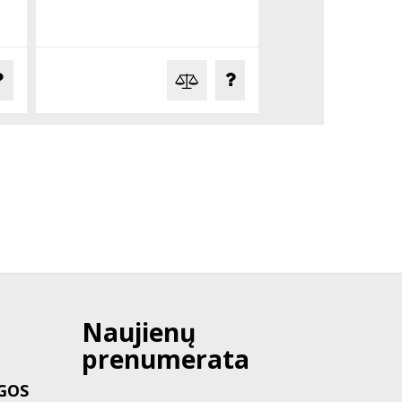
Naujienų
prenumerata
GOS