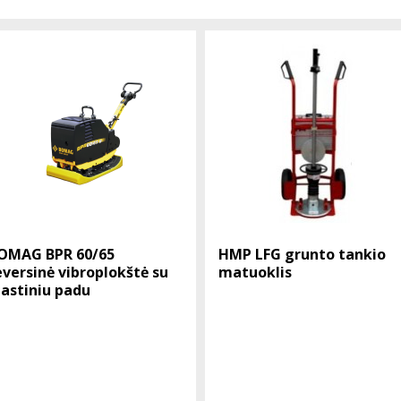
OMAG BPR 60/65
HMP LFG grunto tankio
eversinė vibroplokštė su
matuoklis
lastiniu padu