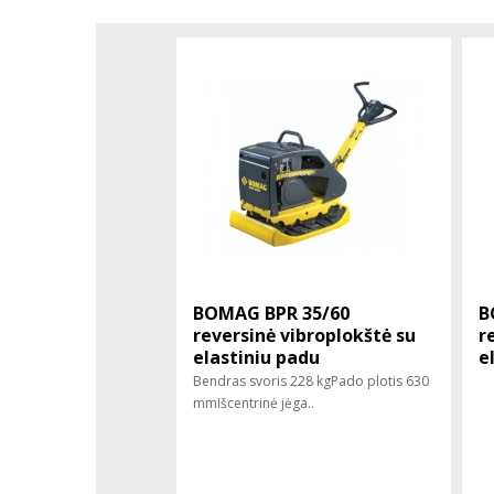
BOMAG BPR 35/60
B
reversinė vibroplokštė su
r
elastiniu padu
e
Bendras svoris 228 kgPado plotis 630
mmIšcentrinė jėga..