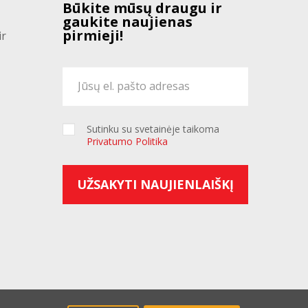
Būkite mūsų draugu ir
gaukite naujienas
pirmieji!
ir
Sutinku su svetainėje taikoma
Privatumo Politika
UŽSAKYTI NAUJIENLAIŠKĮ