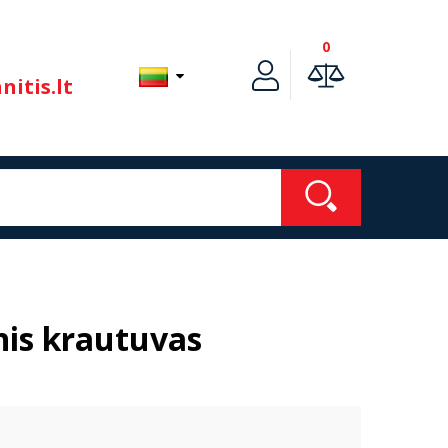
0
itis.lt
nis krautuvas