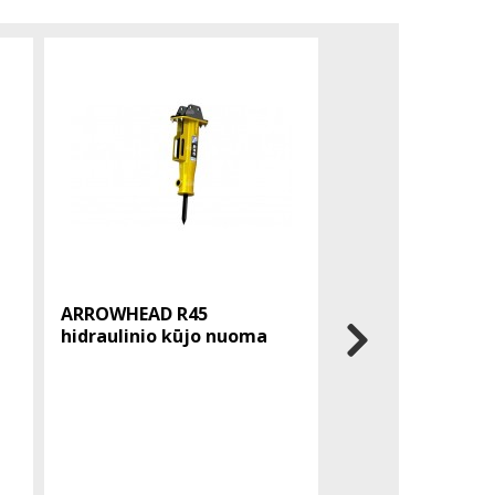
ARROWHEAD R45
ATLAS COPCO EC
hidraulinio kūjo nuoma
hidraulinis kūjis