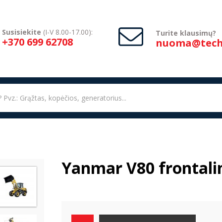
Susisiekite
(I-V 8.00-17.00):
Turite klausimų?
+370 699 62708
nuoma@techn
Yanmar V80 frontali