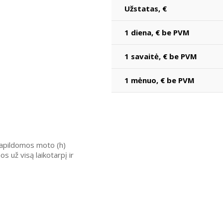
Užstatas, €
1 diena, € be PVM
1 savaitė, € be PVM
1 mėnuo, € be PVM
papildomos moto (h)
 už visą laikotarpį ir