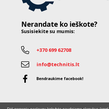
Nerandate ko ieškote?
Susisiekite su mumis:
+370 699 62708
info@technitis.lt
Bendraukime facebook!