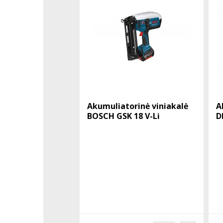
Akumuliatorinė viniakalė
A
BOSCH GSK 18 V-Li
D