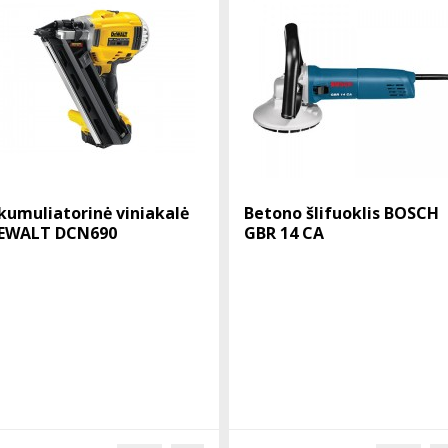
kumuliatorinė viniakalė
Betono šlifuoklis BOSCH
EWALT DCN690
GBR 14 CA