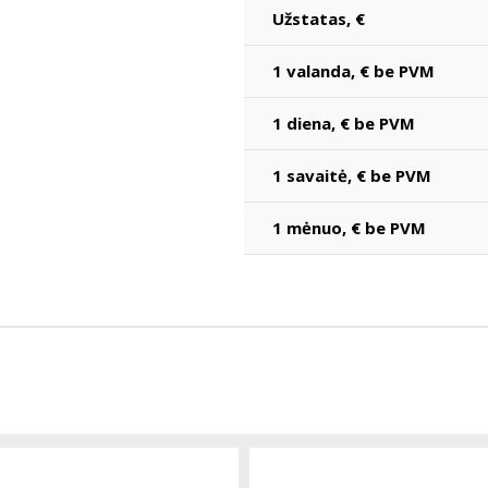
Užstatas, €
1 valanda, € be PVM
1 diena, € be PVM
1 savaitė, € be PVM
1 mėnuo, € be PVM