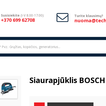
Susisiekite
(I-V 8.00-17.00):
Turite klausimų?
+370 699 62708
nuoma@techn
Siaurapjūklis BOSCH