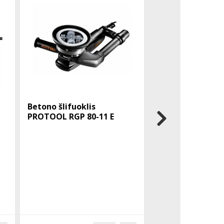
Betono šlifuoklis
CEDIMA C-BMS-35
PROTOOL RGP 80-11 E
šlapio betono g
sistema