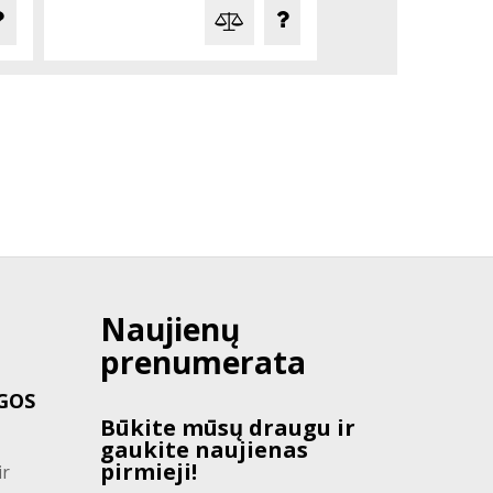
Naujienų
prenumerata
GOS
Būkite mūsų draugu ir
gaukite naujienas
pirmieji!
ir