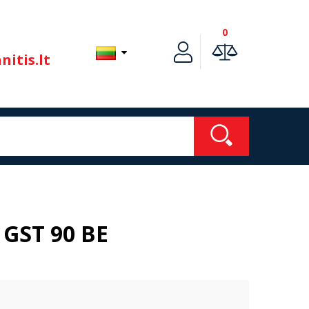
0
itis.lt
 GST 90 BE