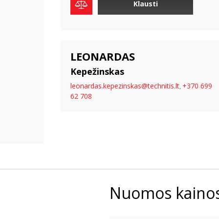
Klausti
LEONARDAS
Kepežinskas
leonardas.kepezinskas@technitis.lt
+370 699
,
62 708
Nuomos kaino