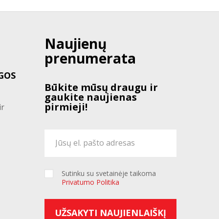
Naujienų
prenumerata
GOS
Būkite mūsų draugu ir
gaukite naujienas
pirmieji!
ir
Sutinku su svetainėje taikoma
Privatumo Politika
UŽSAKYTI NAUJIENLAIŠKĮ