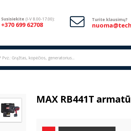
Susisiekite
(I-V 8.00-17.00):
Turite klausimų?
+370 699 62708
nuoma@techn
MAX RB441T armatūro