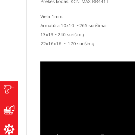
Prekės kodas: KCN-MAX RB441T
Viela-1mm.
Armatūra 10x10 ~265 surišimai
13x13 ~240 surišimų
22x16x16 ~ 170 surišimų