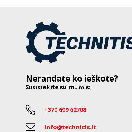
Nerandate ko ieškote?
Susisiekite su mumis:
+370 699 62708
info@technitis.lt