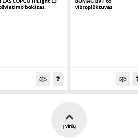
TLAS COPCO HiLight E3
BOMAG BVT 65
pšvietimo bokštas
vibroplūktuvas
Į viršų