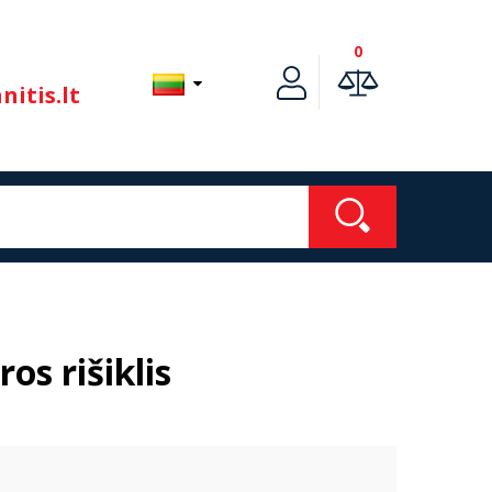
0
itis.lt
s rišiklis