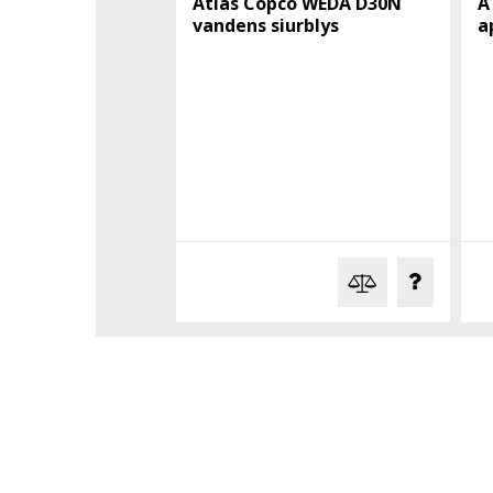
Atlas Copco WEDA D30N
A
vandens siurblys
a