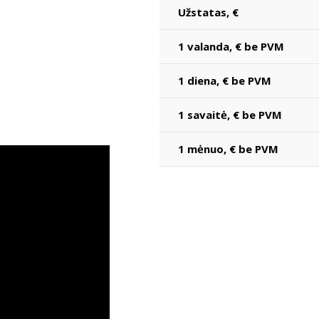
Užstatas, €
1 valanda, € be PVM
1 diena, € be PVM
1 savaitė, € be PVM
1 mėnuo, € be PVM