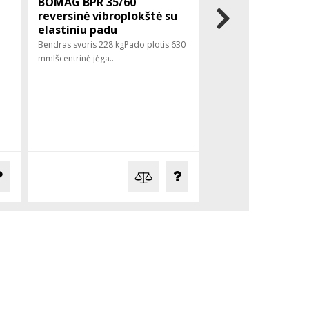
BOMAG BPR 35/60
BOMAG BPR 60/6
reversinė vibroplokštė su
reversinė vibrop
elastiniu padu
elastiniu padu
Bendras svoris 228 kgPado plotis 630
mmIšcentrinė jėga..