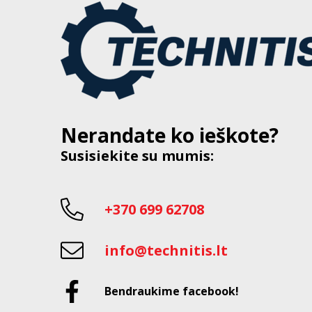
Nerandate ko ieškote?
Susisiekite su mumis:
+370 699 62708
info@technitis.lt
Bendraukime facebook!