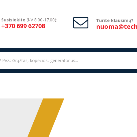
Susisiekite
(I-V 8.00-17.00):
Turite klausimų?
+370 699 62708
nuoma@techn