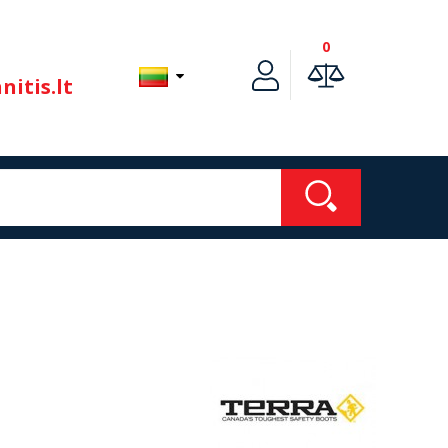
0
itis.lt