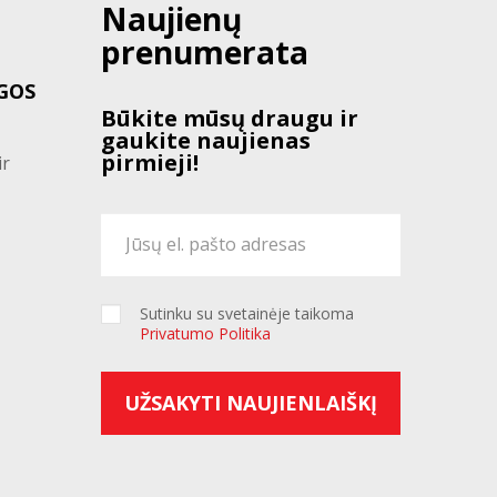
Naujienų
prenumerata
GOS
Būkite mūsų draugu ir
gaukite naujienas
pirmieji!
ir
Sutinku su svetainėje taikoma
Privatumo Politika
UŽSAKYTI NAUJIENLAIŠKĮ