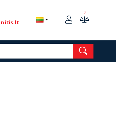
0
itis.lt