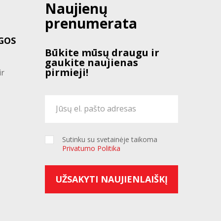
Naujienų
prenumerata
GOS
Būkite mūsų draugu ir
gaukite naujienas
pirmieji!
ir
Sutinku su svetainėje taikoma
Privatumo Politika
UŽSAKYTI NAUJIENLAIŠKĮ