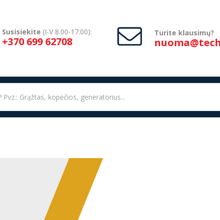
Susisiekite
(I-V 8.00-17.00):
Turite klausimų?
+370 699 62708
nuoma@techn