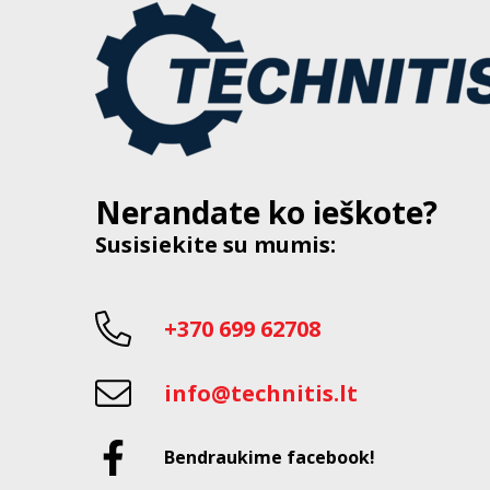
Nerandate ko ieškote?
Susisiekite su mumis:
+370 699 62708
info@technitis.lt
Bendraukime facebook!