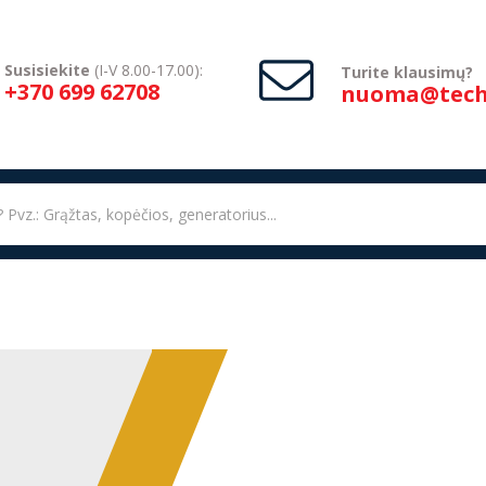
Susisiekite
(I-V 8.00-17.00):
Turite klausimų?
+370 699 62708
nuoma@techn