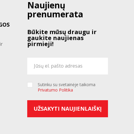
Naujienų
prenumerata
GOS
Būkite mūsų draugu ir
gaukite naujienas
pirmieji!
ir
Sutinku su svetainėje taikoma
Privatumo Politika
UŽSAKYTI NAUJIENLAIŠKĮ