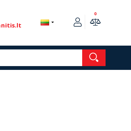
0
itis.lt