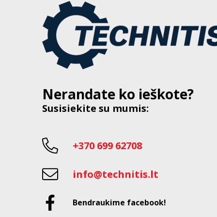
Nerandate ko ieškote?
Susisiekite su mumis:
+370 699 62708
info@technitis.lt
Bendraukime facebook!